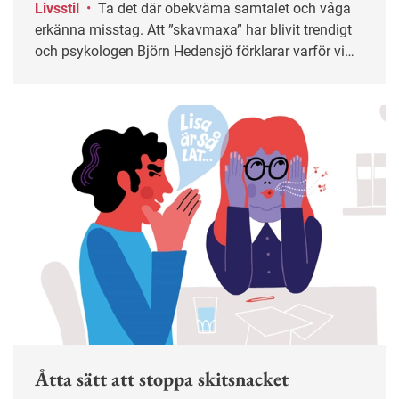
Livsstil
•
Ta det där obekväma samtalet och våga
erkänna misstag. Att ”skavmaxa” har blivit trendigt
och psykologen Björn Hedensjö förklarar varför vi
bör utsätta oss för mer obehag på jobbet.
Åtta sätt att stoppa skitsnacket