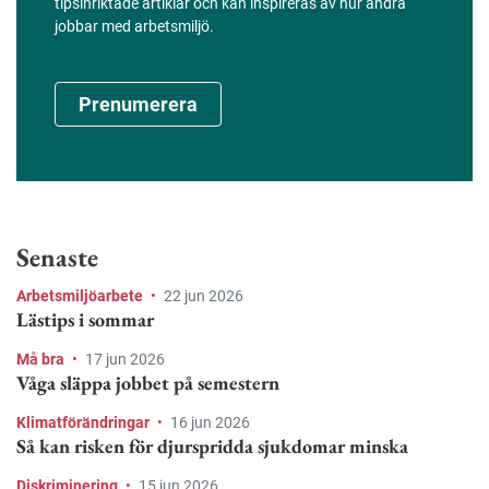
tipsinriktade artiklar och kan inspireras av hur andra
jobbar med arbetsmiljö.
Prenumerera
Senaste
Arbetsmiljöarbete
•
22 jun 2026
Lästips i sommar
Må bra
•
17 jun 2026
Våga släppa jobbet på semestern
Klimatförändringar
•
16 jun 2026
Så kan risken för djurspridda sjukdomar minska
Diskriminering
•
15 jun 2026