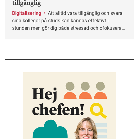
tillgänglig
Digitalisering
•
Att alltid vara tillgänglig och svara
sina kollegor på studs kan kännas effektivt i
stunden men gör dig både stressad och ofokuserad.
Ofta helt i onödan. Här får du tips på hur du kan
sätta gränser och skapa ett mer hållbart sätt att vara
tillgänglig på jobbet.