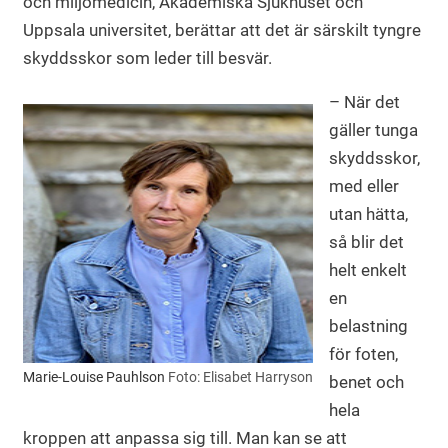
och miljömedicin, Akademiska Sjukhuset och
Uppsala universitet, berättar att det är särskilt tyngre
skyddsskor som leder till besvär.
– När det
gäller tunga
skyddsskor,
med eller
utan hätta,
så blir det
helt enkelt
en
belastning
för foten,
Marie-Louise Pauhlson
Foto: Elisabet Harryson
benet och
hela
kroppen att anpassa sig till. Man kan se att