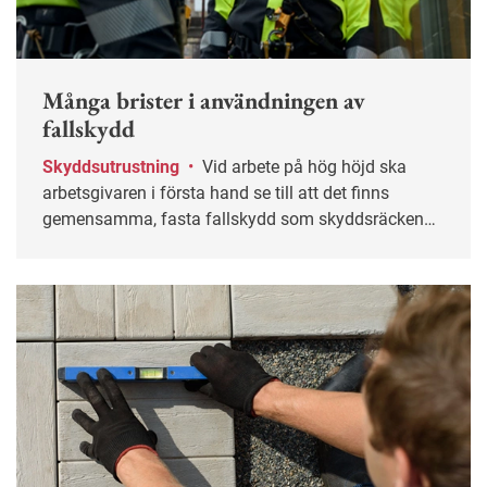
Många brister i användningen av
fallskydd
Skyddsutrustning
•
Vid arbete på hög höjd ska
arbetsgivaren i första hand se till att det finns
gemensamma, fasta fallskydd som skyddsräcken
och nät. Men många hoppar över det och går direkt
på selar och annan personlig skyddsutrustning. Det
visar en nationell inspektionsinsats som
Arbetsmiljöverket nyligen genomfört.