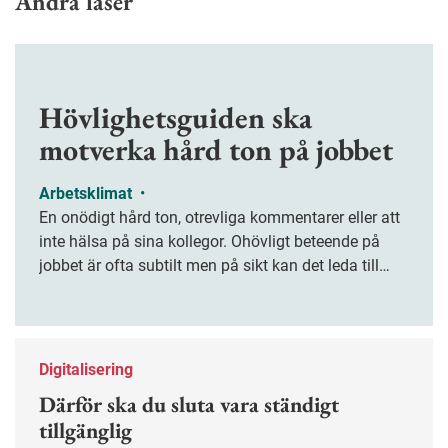
Andra läser
Hövlighetsguiden ska
motverka hård ton på jobbet
Arbetsklimat
•
En onödigt hård ton, otrevliga kommentarer eller att
inte hälsa på sina kollegor. Ohövligt beteende på
jobbet är ofta subtilt men på sikt kan det leda till
stress och ohälsa. Nu finns en guide för hur man
kan förebygga ohövligt beteende på jobbet.
Digitalisering
Därför ska du sluta vara ständigt
tillgänglig