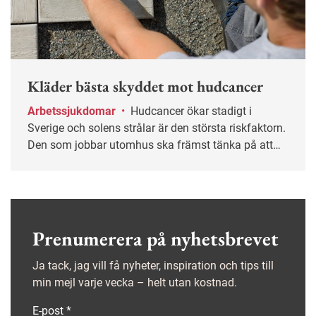
Kläder bästa skyddet mot hudcancer
Arbetssjukdomar
•
Hudcancer ökar stadigt i
Sverige och solens strålar är den största riskfaktorn.
Den som jobbar utomhus ska främst tänka på att
skydda sig med kläder samt begränsa tiden i solen.
Effekten av solkräm är liten och osäker, enligt en ny
forskningsrapport.
Prenumerera på nyhetsbrevet
Ja tack, jag vill få nyheter, inspiration och tips till
min mejl varje vecka – helt utan kostnad.
E-post
*