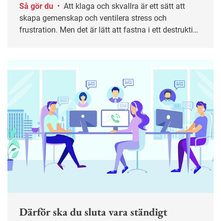
Så gör du
•
Att klaga och skvallra är ett sätt att
skapa gemenskap och ventilera stress och
frustration. Men det är lätt att fastna i ett destruktivt
mönster. I längden kan det leda till sämre trivsel,
lägre produktivitet och i värsta fall kränkningar. Här
är tips till både medarbetare och chefer för att bryta
spiralen.
Därför ska du sluta vara ständigt