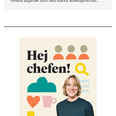
föreslå åtgärder som ska stärka arbetsgivarnas
arbete mot åldersdiskriminering.