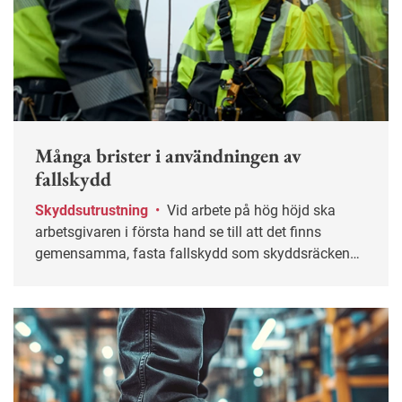
Många brister i användningen av
fallskydd
Skyddsutrustning
•
Vid arbete på hög höjd ska
arbetsgivaren i första hand se till att det finns
gemensamma, fasta fallskydd som skyddsräcken
och nät. Men många hoppar över det och går direkt
på selar och annan personlig skyddsutrustning. Det
visar en nationell inspektionsinsats som
Arbetsmiljöverket nyligen genomfört.