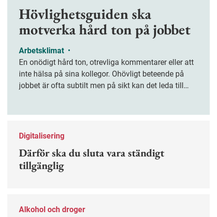
Hövlighetsguiden ska
motverka hård ton på jobbet
Arbetsklimat
•
En onödigt hård ton, otrevliga kommentarer eller att
inte hälsa på sina kollegor. Ohövligt beteende på
jobbet är ofta subtilt men på sikt kan det leda till
stress och ohälsa. Nu finns en guide för hur man
kan förebygga ohövligt beteende på jobbet.
Digitalisering
Därför ska du sluta vara ständigt
tillgänglig
Alkohol och droger