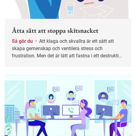
Åtta sätt att stoppa skitsnacket
Så gör du
•
Att klaga och skvallra är ett sätt att
skapa gemenskap och ventilera stress och
frustration. Men det är lätt att fastna i ett destruktivt
mönster. I längden kan det leda till sämre trivsel,
lägre produktivitet och i värsta fall kränkningar. Här
är tips till både medarbetare och chefer för att bryta
spiralen.