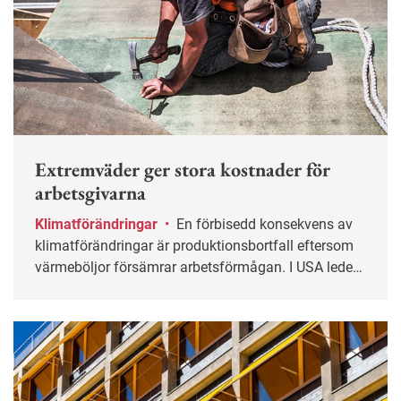
Extremväder ger stora kostnader för
arbetsgivarna
Klimatförändringar
•
En förbisedd konsekvens av
klimatförändringar är produktionsbortfall eftersom
värmeböljor försämrar arbetsförmågan. I USA leder
värme till ett produktionsbortfall på 2,5 miljarder
arbetstimmar årligen vilket motsvarar 100 miljarder
dollar, enligt en ny studie.