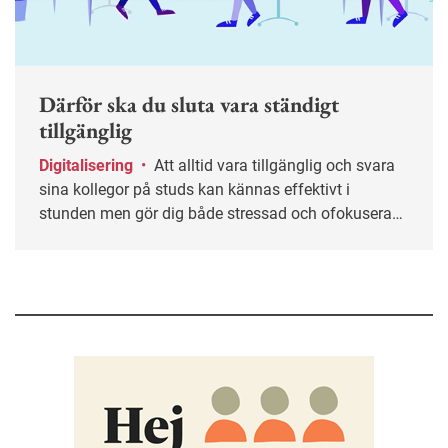
Därför ska du sluta vara ständigt
tillgänglig
Digitalisering
•
Att alltid vara tillgänglig och svara
sina kollegor på studs kan kännas effektivt i
stunden men gör dig både stressad och ofokuserad.
Ofta helt i onödan. Här får du tips på hur du kan
sätta gränser och skapa ett mer hållbart sätt att vara
tillgänglig på jobbet.