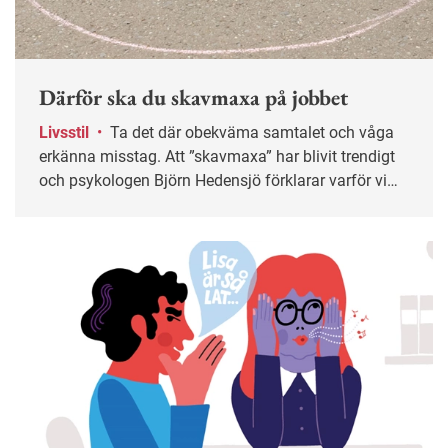
Därför ska du skavmaxa på jobbet
Livsstil
•
Ta det där obekväma samtalet och våga
erkänna misstag. Att ”skavmaxa” har blivit trendigt
och psykologen Björn Hedensjö förklarar varför vi
bör utsätta oss för mer obehag på jobbet.