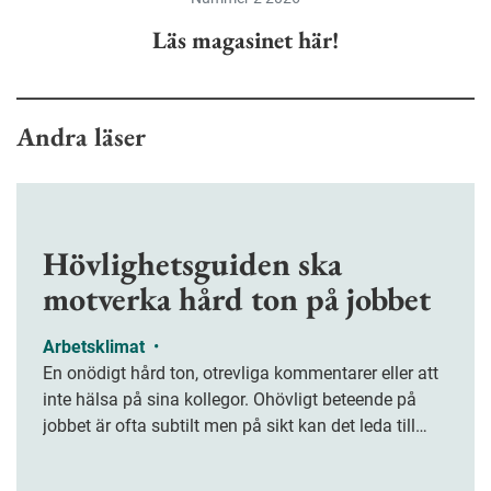
Läs magasinet här!
Andra läser
Hövlighetsguiden ska
motverka hård ton på jobbet
Arbetsklimat
•
En onödigt hård ton, otrevliga kommentarer eller att
inte hälsa på sina kollegor. Ohövligt beteende på
jobbet är ofta subtilt men på sikt kan det leda till
stress och ohälsa. Nu finns en guide för hur man
kan förebygga ohövligt beteende på jobbet.