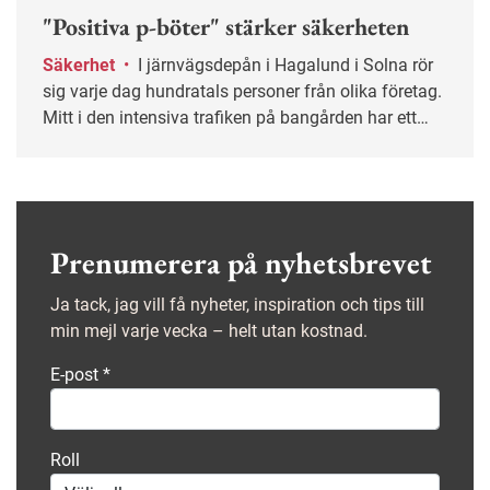
"Positiva p-böter" stärker säkerheten
Säkerhet
•
I järnvägsdepån i Hagalund i Solna rör
sig varje dag hundratals personer från olika företag.
Mitt i den intensiva trafiken på bangården har ett
gemensamt säkerhetsarbete tagit form som gett
tydliga resultat. På kort tid har de säkra beteendena
mer än fördubblats.
Prenumerera på nyhetsbrevet
Ja tack, jag vill få nyheter, inspiration och tips till
min mejl varje vecka – helt utan kostnad.
E-post
*
Roll