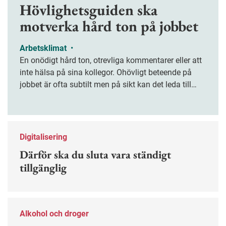
Hövlighetsguiden ska
motverka hård ton på jobbet
Arbetsklimat
•
En onödigt hård ton, otrevliga kommentarer eller att
inte hälsa på sina kollegor. Ohövligt beteende på
jobbet är ofta subtilt men på sikt kan det leda till
stress och ohälsa. Nu finns en guide för hur man
kan förebygga ohövligt beteende på jobbet.
Digitalisering
Därför ska du sluta vara ständigt
tillgänglig
Alkohol och droger