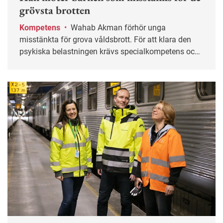
grövsta brotten
Kompetens
•
Wahab Akman förhör unga
misstänkta för grova våldsbrott. För att klara den
psykiska belastningen krävs specialkompetens och
stöd från kollegor.