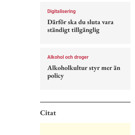
Nu finns en guide för hur man kan
förebygga ohövligt beteende på
Digitalisering
jobbet.
Därför ska du sluta vara
ständigt tillgänglig
Alkohol och droger
Alkoholkultur styr mer än
policy
Citat