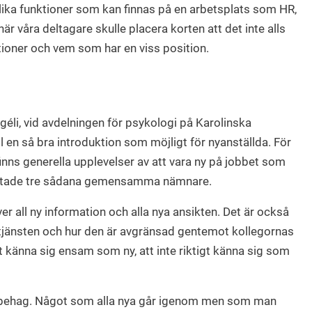
lika funktioner som kan finnas på en arbetsplats som HR,
när våra deltagare skulle placera korten att det inte alls
ktioner och vem som har en viss position.
éli, vid avdelningen för psykologi på Karolinska
ll en så bra introduktion som möjligt för nyanställda. För
finns generella upplevelser av att vara ny på jobbet som
hittade tre sådana gemensamma nämnare.
r all ny information och alla nya ansikten. Det är också
a tjänsten och hur den är avgränsad gentemot kollegornas
t känna sig ensam som ny, att inte riktigt känna sig som
s obehag. Något som alla nya går igenom men som man