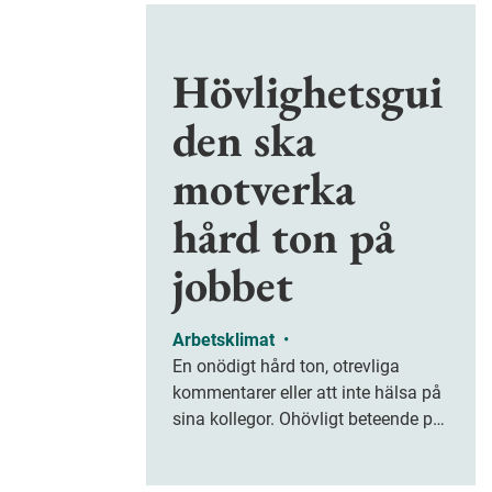
Hövlighetsgui
den ska
motverka
hård ton på
jobbet
Arbetsklimat
•
En onödigt hård ton, otrevliga
kommentarer eller att inte hälsa på
sina kollegor. Ohövligt beteende på
jobbet är ofta subtilt men på sikt
kan det leda till stress och ohälsa.