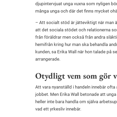
djupintervjuat unga vuxna som nyligen b
många unga och där det finns mycket ohä
– Att socialt stöd är jätteviktigt när man
att det sociala stödet och relationerna so
från föräldrar men också från andra släkt
hemifrån kring hur man ska behandla an
kunden, sa Erika Wall när hon talade på s
arrangerade.
Otydligt vem som gör 
Att vara nyanställd i handeln innebär oft
jobbet. Men Erika Wall betonade att unga 
heller inte bara handla om själva arbets
vad ett yrkesliv innebär.