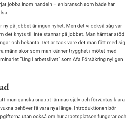
örjat jobba inom handeln – en bransch som både har
lsa.
 är ny på jobbet är ingen nyhet. Men det vi också såg var
m det knyts till inte stannar på jobbet. Man hämtar stöd
ingar och bekanta. Det är tack vare det man fått med sig
dra människor som man känner trygghet i mötet med
eminariet ”Ung i arbetslivet” som Afa Försäkring nyligen
vad
a att man ganska snabbt lämnas själv och förväntas klara
vuxna behöver få vara nya länge. Introduktionen bör
uppgifterna utan också om hur arbetsplatsen fungerar och