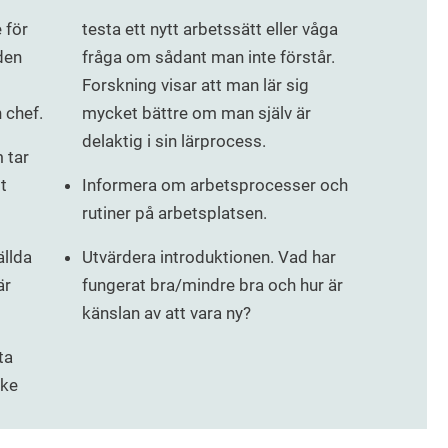
 för
testa ett nytt arbetssätt eller våga
den
fråga om sådant man inte förstår.
Forskning visar att man lär sig
 chef.
mycket bättre om man själv är
delaktig i sin lärprocess.
 tar
t
Informera om arbetsprocesser och
rutiner på arbetsplatsen.
ällda
Utvärdera introduktionen. Vad har
är
fungerat bra/mindre bra och hur är
känslan av att vara ny?
ta
ske