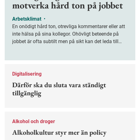
motverka hård ton på jobbet
Arbetsklimat
•
En onödigt hård ton, otrevliga kommentarer eller att
inte hälsa på sina kollegor. Ohövligt beteende på
jobbet är ofta subtilt men på sikt kan det leda till
stress och ohälsa. Nu finns en guide för hur man
kan förebygga ohövligt beteende på jobbet.
Digitalisering
Därför ska du sluta vara ständigt
tillgänglig
Alkohol och droger
Alkoholkultur styr mer än policy