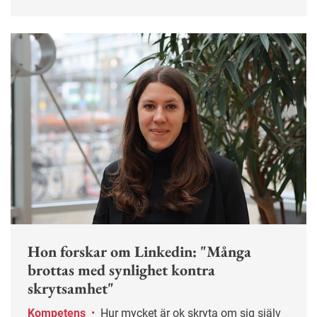
Ofta helt i onödan. Här får du tips på hur du kan
sätta gränser och skapa ett mer hållbart sätt att vara
tillgänglig på jobbet.
Hon forskar om Linkedin: "Många
brottas med synlighet kontra
skrytsamhet"
Kompetens
•
Hur mycket är ok skryta om sig själv