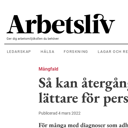
Hoppa till huvudinnehållet
Ger dig arbetsmiljökollen du behöver
LEDARSKAP
HÄLSA
FORSKNING
LAGAR OCH R
Mångfald
Så kan återgång
lättare för pe
Publicerad 4 mars 2022
För många med diagnoser som adhd