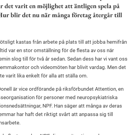
ar det varit en möjlighet att äntligen spela på
r blir det nu när många företag återgår till
lötsligt kastas från arbete på plats till att jobba hemifrån
ltid var en stor omställning för de flesta av oss när
min slog till för två år sedan. Sedan dess har vi vant oss
emmakontor och videomöten har blivit vardag. Men det
te varit lika enkelt för alla att ställa om.
Donell är vice ordförande på riksförbundet Attention, en
sseorganisation för personer med neuropsykiatriska
ionsnedsättningar, NPF. Han säger att många av deras
mmar har haft det riktigt svårt att anpassa sig till
nsarbete.