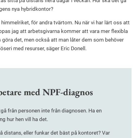
s sitta på distans flera dagar i veckan. Hur ska det gå
gens nya hybridkontor?
himmelriket, för andra tvärtom. Nu när vi har lärt oss att
ppas jag att arbetsgivarna kommer att vara mer flexibla
s göra det, men också att man låter dem som behöver
slöseri med resurser, säger Eric Donell.
rbetare med NPF-diagnos
utgå från personen inte från diagnosen. Ha en
 hur hen vill ha det.
 distans, eller funkar det bäst på kontoret? Var