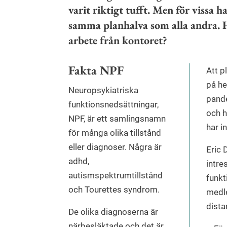
varit riktigt tufft. Men för vissa h
samma planhalva som alla andra. Hu
arbete från kontoret?
Fakta NPF
Att p
på he
Neuropsykiatriska
pande
funktionsnedsättningar,
och h
NPF, är ett samlingsnamn
har in
för många olika tillstånd
eller diagnoser. Några är
Eric 
adhd,
intre
autismspektrumtillstånd
funkt
och Tourettes syndrom.
medle
dista
De olika diagnoserna är
närbesläktade och det är