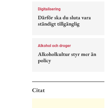
Nu finns en guide för hur man kan
förebygga ohövligt beteende på
Digitalisering
jobbet.
Därför ska du sluta vara
ständigt tillgänglig
Alkohol och droger
Alkoholkultur styr mer än
policy
Citat