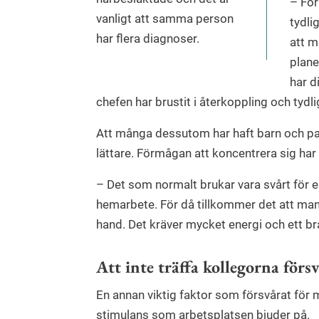
– För
vanligt att samma person
tydli
har flera diagnoser.
att ma
plane
har d
chefen har brustit i återkoppling och tydli
Att många dessutom har haft barn och pa
lättare. Förmågan att koncentrera sig har
– Det som normalt brukar vara svårt för e
hemarbete. För då tillkommer det att man s
hand. Det kräver mycket energi och ett bra
Att inte träffa kollegorna förs
En annan viktig faktor som försvårat för 
stimulans som arbetsplatsen bjuder på.