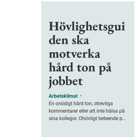
Hövlighetsgui
den ska
motverka
hård ton på
jobbet
Arbetsklimat
•
En onödigt hård ton, otrevliga
kommentarer eller att inte hälsa på
sina kollegor. Ohövligt beteende på
jobbet är ofta subtilt men på sikt
kan det leda till stress och ohälsa.