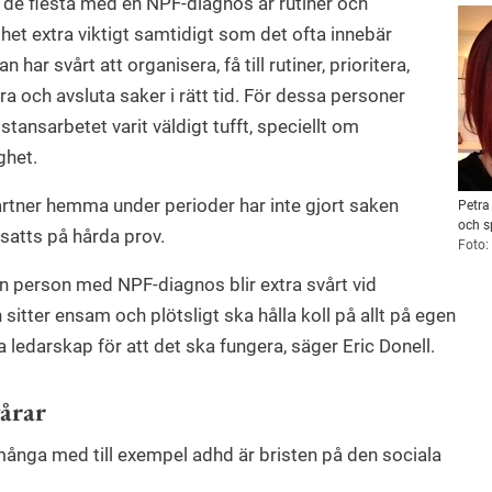
 de flesta med en NPF-diagnos är rutiner och
ghet extra viktigt samtidigt som det ofta innebär
n har svårt att organisera, få till rutiner, prioritera,
ra och avsluta saker i rätt tid. För dessa personer
istansarbetet varit väldigt tufft, speciellt om
ghet.
rtner hemma under perioder har inte gjort saken
Petra
och s
 satts på hårda prov.
Foto:
n person med NPF-diagnos blir extra svårt vid
itter ensam och plötsligt ska hålla koll på allt på egen
 ledarskap för att det ska fungera, säger Eric Donell.
vårar
många med till exempel adhd är bristen på den sociala