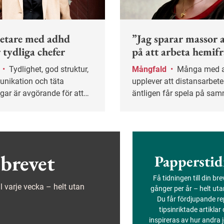
etare med adhd
”Jag sparar massor a
 tydliga chefer
på att arbeta hemif
d
•
Tydlighet, god struktur,
Mångfald
•
Många med autism
nikation och täta
upplever att distansarbete
gar är avgörande för att
äntligen får spela på sa
bet om man har en NPF-
planhalva som kollegorn
Danmo ser flera fördelar.
brevet
Papperstid
Få tidningen till din br
ejl varje vecka – helt utan
gånger per år – helt ut
Du får fördjupande re
tipsinriktade artiklar
inspireras av hur andra