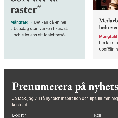
raster"
Medarb
Mångfald
•
Det kan gå en hel
behöver
arbetsdag utan varken fikarast,
lunch eller ens ett toalettbesök.
Mångfal
Ändå har läraren Petra Karlsson en
bra kommu
ständig känsla av att hon fuskar när
uppföljnin
hon jobbar hemifrån. Distansarbete
klara job
kan vara ett dilemma för många
diagnos.
med NPF-diagnoser.
Prenumerera på nyhets
Ja tack, jag vill få nyheter, inspiration och tips till min m
kostnad.
E-post
*
Roll