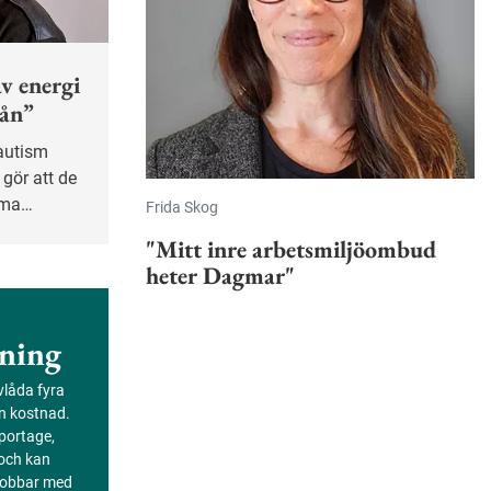
v energi
rån”
 gör att de
mma
Frida Skog
a. Hanna
"Mitt inre arbetsmiljöombud
heter Dagmar"
ning
evlåda fyra
an kostnad.
portage,
 och kan
 jobbar med