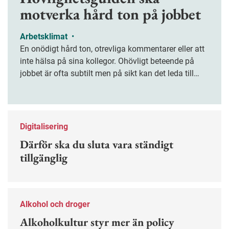
motverka hård ton på jobbet
Arbetsklimat
•
En onödigt hård ton, otrevliga kommentarer eller att
inte hälsa på sina kollegor. Ohövligt beteende på
jobbet är ofta subtilt men på sikt kan det leda till
stress och ohälsa. Nu finns en guide för hur man
kan förebygga ohövligt beteende på jobbet.
Digitalisering
Därför ska du sluta vara ständigt
tillgänglig
Alkohol och droger
Alkoholkultur styr mer än policy