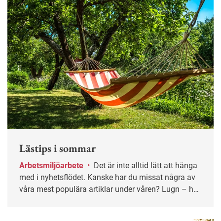
Lästips i sommar
Arbetsmiljöarbete
•
Det är inte alltid lätt att hänga
med i nyhetsflödet. Kanske har du missat några av
våra mest populära artiklar under våren? Lugn – här
får du chansen igen!