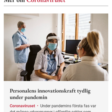
Personalens innovationskraft tydlig
under pandemin
Coronaviruset
•
Under pandemins första fas var
det många yrkesgrupper i offentlig sektor som