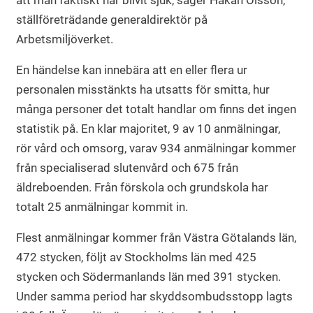
att man faktiskt har blivit sjuk, säger Håkan Olsson,
ställföreträdande generaldirektör på
Arbetsmiljöverket.
En händelse kan innebära att en eller flera ur
personalen misstänkts ha utsatts för smitta, hur
många personer det totalt handlar om finns det ingen
statistik på. En klar majoritet, 9 av 10 anmälningar,
rör vård och omsorg, varav 934 anmälningar kommer
från specialiserad slutenvård och 675 från
äldreboenden. Från förskola och grundskola har
totalt 25 anmälningar kommit in.
Flest anmälningar kommer från Västra Götalands län,
472 stycken, följt av Stockholms län med 425
stycken och Södermanlands län med 391 stycken.
Under samma period har skyddsombudsstopp lagts