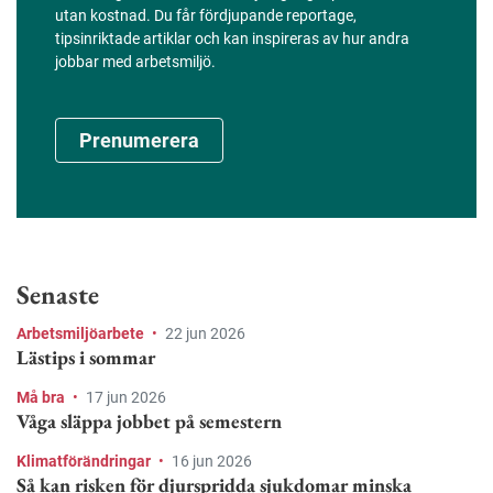
utan kostnad. Du får fördjupande reportage,
tipsinriktade artiklar och kan inspireras av hur andra
jobbar med arbetsmiljö.
Prenumerera
Senaste
Arbetsmiljöarbete
•
22 jun 2026
Lästips i sommar
Må bra
•
17 jun 2026
Våga släppa jobbet på semestern
Klimatförändringar
•
16 jun 2026
Så kan risken för djurspridda sjukdomar minska