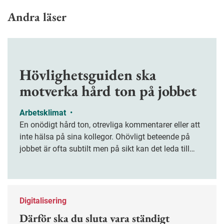
Andra läser
Hövlighetsguiden ska
motverka hård ton på jobbet
Arbetsklimat
•
En onödigt hård ton, otrevliga kommentarer eller att
inte hälsa på sina kollegor. Ohövligt beteende på
jobbet är ofta subtilt men på sikt kan det leda till
stress och ohälsa. Nu finns en guide för hur man
kan förebygga ohövligt beteende på jobbet.
Digitalisering
Därför ska du sluta vara ständigt