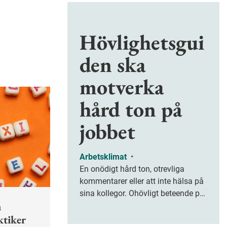
Hövlighetsgui
den ska
motverka
hård ton på
jobbet
Arbetsklimat
•
En onödigt hård ton, otrevliga
kommentarer eller att inte hälsa på
sina kollegor. Ohövligt beteende på
n
jobbet är ofta subtilt men på sikt
ktiker
kan det leda till stress och ohälsa.