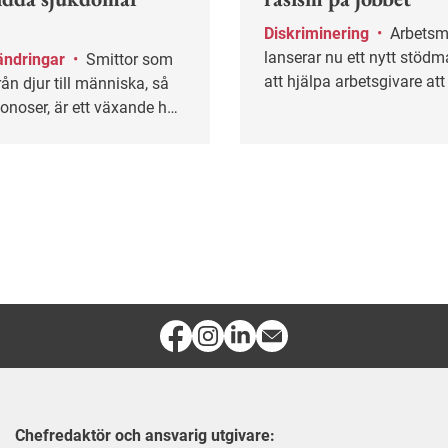
Diskriminering
•
Arbetsmiljöverket
lanserar nu ett nytt stödma
ändringar
•
Smittor som
att hjälpa arbetsgivare at
rån djur till människa, så
rasism och etnisk diskrimi
onoser, är ett växande hot
älsan.
Chefredaktör och ansvarig utgivare: