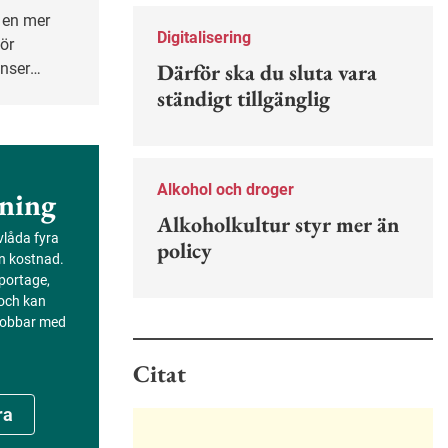
Nu finns en guide för hur man kan
förebygga ohövligt beteende på
Digitalisering
för
jobbet.
Därför ska du sluta vara
anser
en Susanna
ständigt tillgänglig
ete också
tikers
Alkohol och droger
ning
Alkoholkultur styr mer än
evlåda fyra
policy
an kostnad.
portage,
 och kan
 jobbar med
Citat
ra