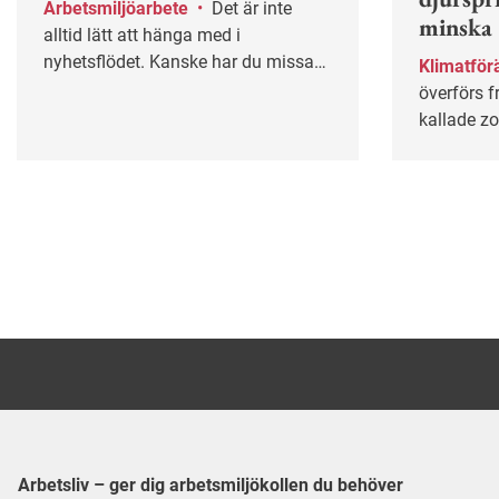
Arbetsmiljöarbete
•
Det är inte
minska
alltid lätt att hänga med i
nyhetsflödet. Kanske har du missat
Klimatför
några av våra mest populära artiklar
överförs f
under våren? Lugn – här får du
kallade zo
chansen igen!
mot folkh
Arbetsliv – ger dig arbetsmiljökollen du behöver