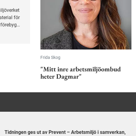
terial för
t förebygga
nering.
Frida Skog
"Mitt inre arbetsmiljöombud
heter Dagmar"
Tidningen ges ut av Prevent – Arbetsmiljö i samverkan,