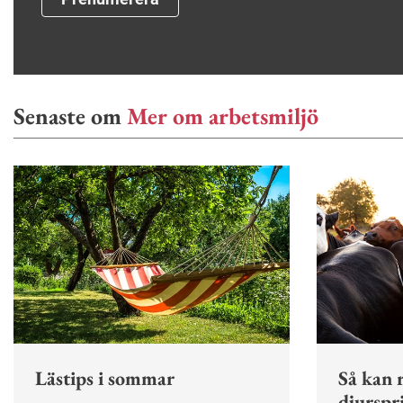
Senaste om
Mer om arbetsmiljö
Lästips i sommar
Så kan r
djurspr