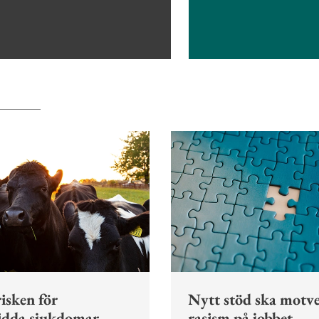
isken för
Nytt stöd ska motv
idda sjukdomar
rasism på jobbet