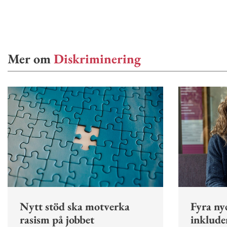
Mer om
Diskriminering
Nytt stöd ska motverka
Fyra nyc
rasism på jobbet
inklude