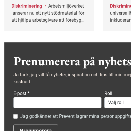
Diskriminering
•
Arbetsmiljöverket
Diskrimin
lanserar nu ett nytt stödmaterial för
universall
att hjälpa arbetsgivare att förebygga
inkluderan
rasism och etnisk diskriminering.
faktorer ä
forskaren 
Prenumerera på nyhets
Ja tack, jag vill få nyheter, inspiration och tips till min m
kostnad.
E-post
*
Roll
Jag godkänner att Prevent lagrar mina personuppgifte
Prenumerera