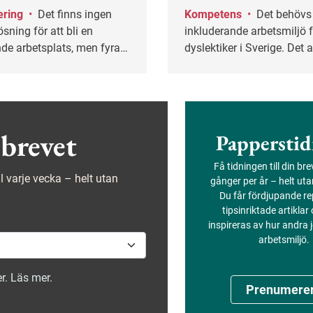
ering
•
Det finns ingen
Kompetens
•
Det behövs en mer
ösning för att bli en
inkluderande arbetsmiljö 
de arbetsplats, men fyra
dyslektiker i Sverige. Det 
r avgörande, enligt
författaren och föreläsar
Kristian Palm.
Cederquist, som i sitt arb
vill uppmärksamma dyslek
styrkor.
brevet
Papperstid
Få tidningen till din br
ejl varje vecka – helt utan
gånger per år – helt ut
Du får fördjupande re
tipsinriktade artiklar
inspireras av hur andra
arbetsmiljö.
r. Läs mer.
Prenumere