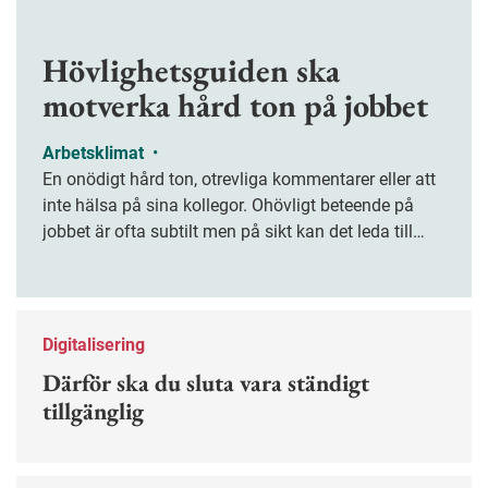
Hövlighetsguiden ska
motverka hård ton på jobbet
Arbetsklimat
•
En onödigt hård ton, otrevliga kommentarer eller att
inte hälsa på sina kollegor. Ohövligt beteende på
jobbet är ofta subtilt men på sikt kan det leda till
stress och ohälsa. Nu finns en guide för hur man
kan förebygga ohövligt beteende på jobbet.
Digitalisering
Därför ska du sluta vara ständigt
tillgänglig