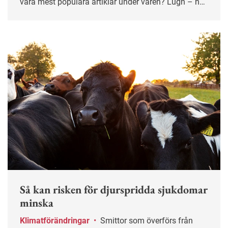
våra mest populära artiklar under våren? Lugn – här
får du chansen igen!
Så kan risken för djurspridda sjukdomar
minska
Klimatförändringar
•
Smittor som överförs från