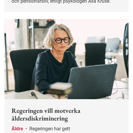
och pensionärsliv, enligt psykologen Åsa Kruse.
Regeringen vill motverka
åldersdiskriminering
Äldre
•
Regeringen har gett