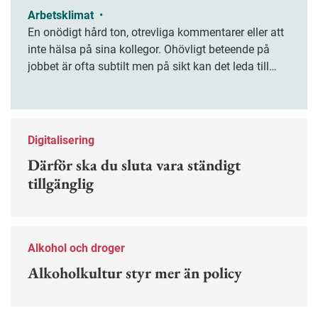
Arbetsklimat
•
En onödigt hård ton, otrevliga kommentarer eller att
inte hälsa på sina kollegor. Ohövligt beteende på
jobbet är ofta subtilt men på sikt kan det leda till
stress och ohälsa. Nu finns en guide för hur man
kan förebygga ohövligt beteende på jobbet.
Digitalisering
Därför ska du sluta vara ständigt
tillgänglig
Alkohol och droger
Alkoholkultur styr mer än policy