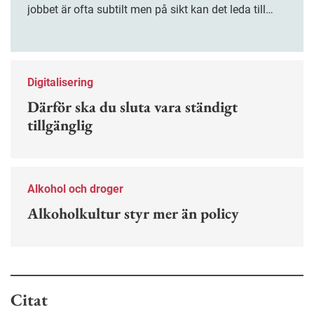
jobbet är ofta subtilt men på sikt kan det leda till
stress och ohälsa. Nu finns en guide för hur man
kan förebygga ohövligt beteende på jobbet.
Digitalisering
Därför ska du sluta vara ständigt
tillgänglig
Alkohol och droger
Alkoholkultur styr mer än policy
Citat