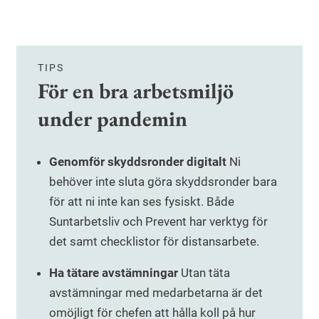
TIPS
För en bra arbetsmiljö
under pandemin
Genomför skyddsronder digitalt
Ni
behöver inte sluta göra skyddsronder bara
för att ni inte kan ses fysiskt. Både
Suntarbetsliv och Prevent har verktyg för
det samt checklistor för distansarbete.
Ha tätare avstämningar
Utan täta
avstämningar med medarbetarna är det
omöjligt för chefen att hålla koll på hur