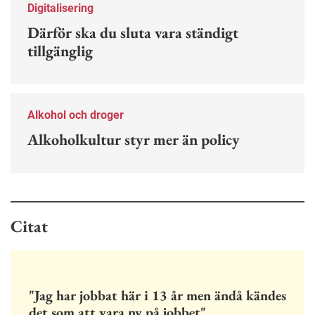
Digitalisering
Därför ska du sluta vara ständigt
tillgänglig
Alkohol och droger
Alkoholkultur styr mer än policy
Citat
"Jag har jobbat här i 13 år men ändå kändes
det som att vara ny på jobbet"