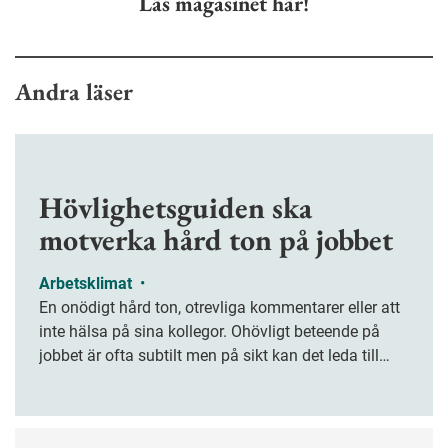
Läs magasinet här!
Andra läser
Hövlighetsguiden ska
motverka hård ton på jobbet
Arbetsklimat
•
En onödigt hård ton, otrevliga kommentarer eller att
inte hälsa på sina kollegor. Ohövligt beteende på
jobbet är ofta subtilt men på sikt kan det leda till
stress och ohälsa. Nu finns en guide för hur man
kan förebygga ohövligt beteende på jobbet.