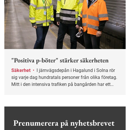
"Positiva p-böter" stärker säkerheten
Säkerhet
•
I järnvägsdepån i Hagalund i Solna rör
sig varje dag hundratals personer från olika företag.
Mitt i den intensiva trafiken på bangården har ett
gemensamt säkerhetsarbete tagit form som gett
tydliga resultat. På kort tid har de säkra beteendena
mer än fördubblats.
Prenumerera på nyhetsbrevet