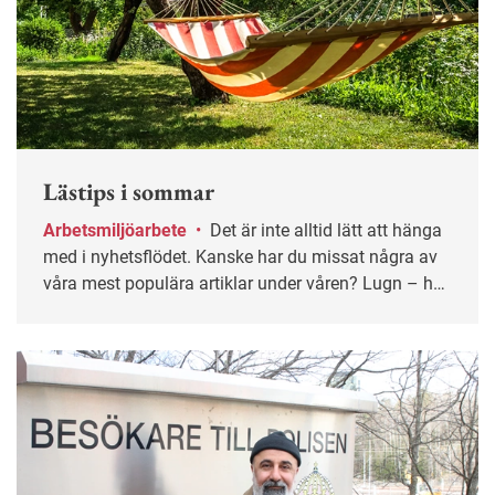
Lästips i sommar
Arbetsmiljöarbete
•
Det är inte alltid lätt att hänga
med i nyhetsflödet. Kanske har du missat några av
våra mest populära artiklar under våren? Lugn – här
får du chansen igen!