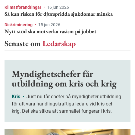
Klimatförändringar
•
16 jun 2026
Så kan risken för djurspridda sjukdomar minska
Diskriminering
•
15 jun 2026
Nytt stöd ska motverka rasism på jobbet
Senaste om
Ledarskap
Myndighetschefer får
utbildning om kris och krig
Kris
•
Just nu får chefer på myndigheter utbildning
för att vara handlingskraftiga ledare vid kris och
krig. Det ska säkra att samhället fungerar i kris.