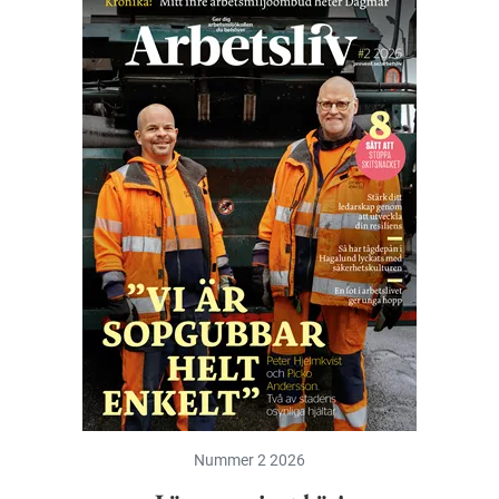
Nummer 2 2026