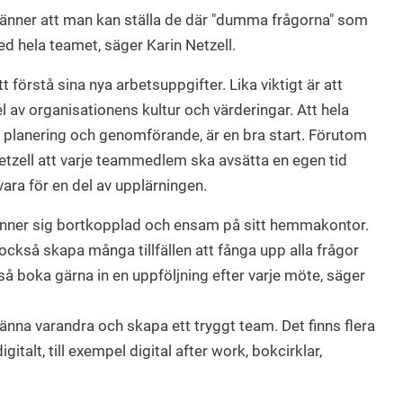
känner att man kan ställa de där "dumma frågorna" som
ed hela teamet, säger Karin Netzell.
 förstå sina nya arbetsuppgifter. Lika viktigt är att
el av organisationens kultur och värderingar. Att hela
i planering och genomförande, är en bra start. Förutom
ell att varje teammedlem ska avsätta en egen tid
ara för en del av upplärningen.
 känner sig bortkopplad och ensam på sitt hemmakontor.
också skapa många tillfällen att fånga upp alla frågor
å boka gärna in en uppföljning efter varje möte, säger
a känna varandra och skapa ett tryggt team. Det finns flera
talt, till exempel digital after work, bokcirklar,