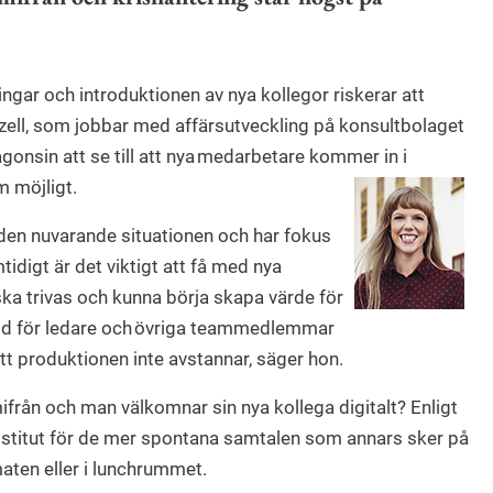
ningar och introduktionen av nya kollegor riskerar att
ell, som jobbar med affärsutveckling på konsultbolaget
onsin att se till att nya medarbetare kommer in i
m möjligt.
den nuvarande situationen och har fokus
idigt är det viktigt att få med nya
ka trivas och kunna börja skapa värde för
tid för ledare och övriga teammedlemmar
 att produktionen inte avstannar, säger hon.
från och man välkomnar sin nya kollega digitalt? Enligt
 substitut för de mer spontana samtalen som annars sker på
maten eller i lunchrummet.