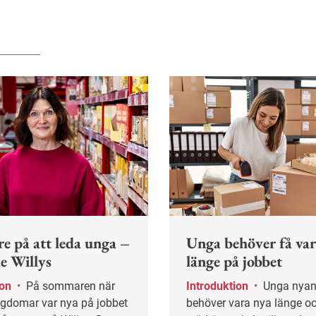
re på att leda unga –
Unga behöver få var
de Willys
länge på jobbet
ion
•
På sommaren när
Introduktion
•
Unga nyanställda
domar var nya på jobbet
behöver vara nya länge oc