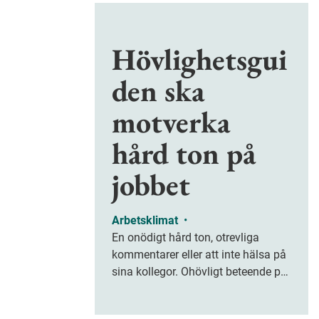
Hövlighetsgui
den ska
motverka
hård ton på
jobbet
Arbetsklimat
•
En onödigt hård ton, otrevliga
kommentarer eller att inte hälsa på
sina kollegor. Ohövligt beteende på
jobbet är ofta subtilt men på sikt
kan det leda till stress och ohälsa.