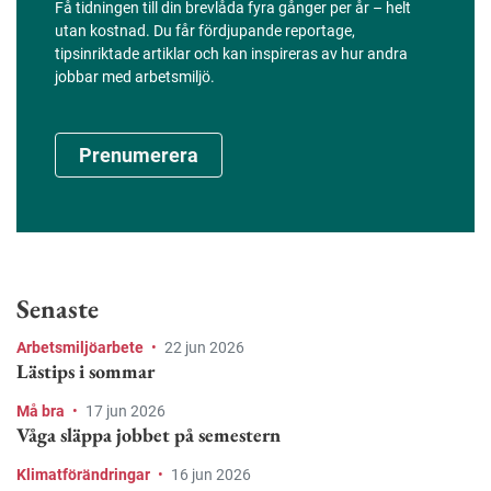
Få tidningen till din brevlåda fyra gånger per år – helt
utan kostnad. Du får fördjupande reportage,
tipsinriktade artiklar och kan inspireras av hur andra
jobbar med arbetsmiljö.
Prenumerera
Senaste
Arbetsmiljöarbete
•
22 jun 2026
Lästips i sommar
Må bra
•
17 jun 2026
Våga släppa jobbet på semestern
Klimatförändringar
•
16 jun 2026