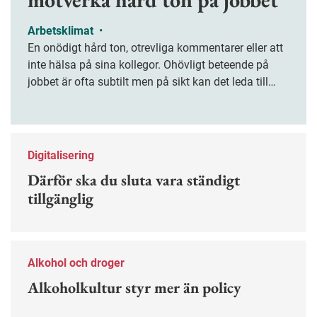
Arbetsklimat
•
En onödigt hård ton, otrevliga kommentarer eller att
inte hälsa på sina kollegor. Ohövligt beteende på
jobbet är ofta subtilt men på sikt kan det leda till
stress och ohälsa. Nu finns en guide för hur man
kan förebygga ohövligt beteende på jobbet.
Digitalisering
Därför ska du sluta vara ständigt
tillgänglig
Alkohol och droger
Alkoholkultur styr mer än policy