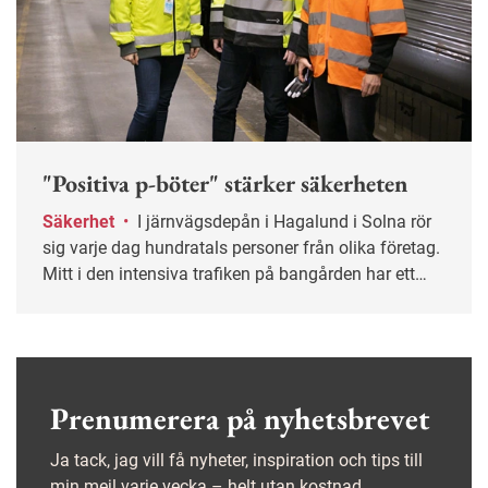
"Positiva p-böter" stärker säkerheten
Säkerhet
•
I järnvägsdepån i Hagalund i Solna rör
sig varje dag hundratals personer från olika företag.
Mitt i den intensiva trafiken på bangården har ett
gemensamt säkerhetsarbete tagit form som gett
tydliga resultat. På kort tid har de säkra beteendena
mer än fördubblats.
Prenumerera på nyhetsbrevet
Ja tack, jag vill få nyheter, inspiration och tips till
min mejl varje vecka – helt utan kostnad.