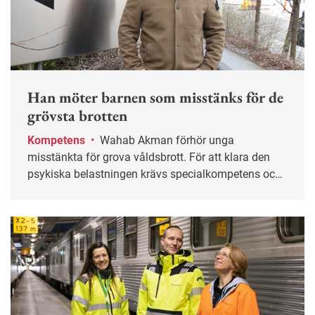
Han möter barnen som misstänks för de
grövsta brotten
Kompetens
•
Wahab Akman förhör unga
misstänkta för grova våldsbrott. För att klara den
psykiska belastningen krävs specialkompetens och
stöd från kollegor.