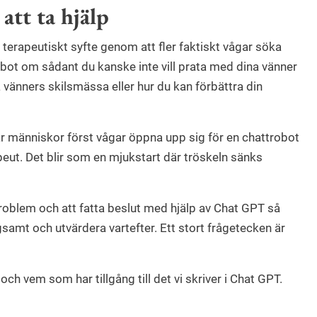
 att ta hjälp
 i terapeutiskt syfte genom att fler faktiskt vågar söka
robot om sådant du kanske inte vill prata med dina vänner
änners skilsmässa eller hur du kan förbättra din
r människor först vågar öppna upp sig för en chattrobot
peut. Det blir som en mjukstart där tröskeln sänks
 problem och att fatta beslut med hjälp av Chat GPT så
gsamt och utvärdera vartefter. Ett stort frågetecken är
ch vem som har tillgång till det vi skriver i Chat GPT.