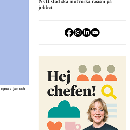
Nytt stöd ska motverka rasism på
jobbet
 egna viljan och