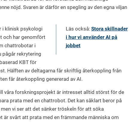
enne nöjd. Svaren är därför en spegling av den egna viljan
 i klinisk psykologi
Läs också:
Stora skillnader
et och har genomfört
i hur vi använder AI på
m chattrobotar i
jobbet
u pågår rekrytering
etbaserad KBT för
t. Hälften av deltagarna får skriftlig återkoppling från
ften får återkoppling genererad av AI.
ll våra forskningsprojekt är intresset alltid störst för de
 bara prata med en chattrobot. Det kan såklart beror på
, men vi ser att det sänker tröskeln för att söka
det är svårt att prata med en främmande människa om