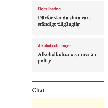
Nu finns en guide för hur man kan
förebygga ohövligt beteende på
Digitalisering
jobbet.
Därför ska du sluta vara
ständigt tillgänglig
Alkohol och droger
Alkoholkultur styr mer än
policy
Citat