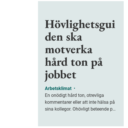
Hövlighetsgui
den ska
motverka
hård ton på
jobbet
Arbetsklimat
•
En onödigt hård ton, otrevliga
kommentarer eller att inte hälsa på
sina kollegor. Ohövligt beteende på
jobbet är ofta subtilt men på sikt
kan det leda till stress och ohälsa.