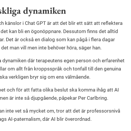
skliga dynamiken
känslor i Chat GPT är att det blir ett sätt att reflektera
 det kan bli en ögonöppnare. Dessutom finns det alltid
r. Det är också en dialog som kan pågå i flera dagar
r det man vill men inte behöver höra, säger han.
 dynamiken där terapeutens egen person och erfarenhet
lar om allt från kroppsspråk och tonfall till den genuina
ka verkligen bryr sig om ens välmående.
t och för att fatta olika beslut ska komma ihåg att AI
men är inte så djupgående, påpekar Per Carlbring.
n inte vet så mycket om, tror att det är professorsnivå
slags AI-paternalism, där AI blir överordnad.