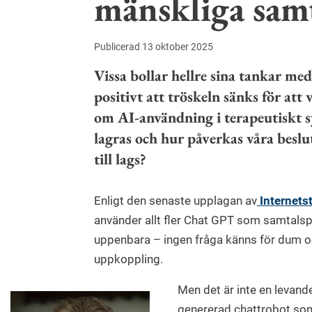
mänskliga sam
Publicerad 13 oktober 2025
Vissa bollar hellre sina tankar me
positivt att tröskeln sänks för att
om AI-användning i terapeutiskt 
lagras och hur påverkas våra beslut
till lags?
Enligt den senaste upplagan av
Internetst
använder allt fler Chat GPT som samtalspa
uppenbara – ingen fråga känns för dum och
uppkoppling.
Men det är inte en levand
genererad chattrobot som