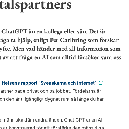
talspartners
d ChatGPT än en kollega eller vän. Det är
 våga ta hjälp, enligt Per Carlbring som forskar
syfte. Men vad händer med all information som
 av att fråga en AI som alltid försöker vara oss
iftelsens rapport ”Svenskarna och internet”
rtner både privat och på jobbet. Fördelarna är
 den är tillgängligt dygnet runt så länge du har
e människa där i andra änden. Chat GPT är en AI-
 är konstruerad för att förstärka den mänskliga