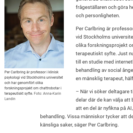
frågeställaren och göra h
och personligheten.
Per Carlbring är professor
vid Stockholms universit
olika forskningsprojekt o
terapeutiskt syfte. Just n
till en studie med intern
behandling av social ånges
Per Carlbring är professor i klinisk
psykologi vid Stockholms universitet
en mänsklig terapeut, häl
och har genomfört olika
forskningsprojekt om chattrobotar i
– När vi söker deltagare ti
terapeutiskt syfte.
Foto: Anna-Karin
Landin
delar där de kan välja att
att en del är nyfikna på AI
behandling. Vissa människor tycker att 
känsliga saker, säger Per Carlbring.