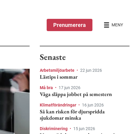
Prenumerera
MENY
Senaste
Arbetsmiljöarbete
•
22 jun 2026
Lästips i sommar
Må bra
•
17 jun 2026
Våga släppa jobbet på semestern
Klimatförändringar
•
16 jun 2026
Så kan risken för djurspridda
sjukdomar minska
Diskriminering
•
15 jun 2026