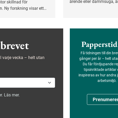
ärende eller dammsuga, är
tor skillnad för
man tidigare trott. Se möj
n. Ny forskning visar ett
och gör det som passar di
amband mellan aktiv
och mindre
lkning – även hos
som tränar regelbundet på
brevet
Papperstid
Få tidningen till din br
ejl varje vecka – helt utan
gånger per år – helt ut
Du får fördjupande re
tipsinriktade artiklar
inspireras av hur andra
arbetsmiljö.
r. Läs mer.
Prenumere