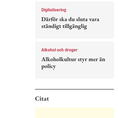
Nu finns en guide för hur man kan
förebygga ohövligt beteende på
Digitalisering
jobbet.
Därför ska du sluta vara
ständigt tillgänglig
Alkohol och droger
Alkoholkultur styr mer än
policy
Citat