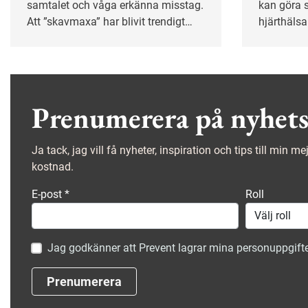
samtalet och våga erkänna misstag.
kan göra s
Att ”skavmaxa” har blivit trendigt
hjärthälsa
och psykologen Björn Hedensjö
tydligt s
förklarar varför vi bör utsätta oss för
pendling 
mer obehag på jobbet.
åderförka
personer 
fritiden.
Prenumerera på nyhets
Ja tack, jag vill få nyheter, inspiration och tips till min m
kostnad.
E-post
*
Roll
Jag godkänner att Prevent lagrar mina personuppgifte
Prenumerera