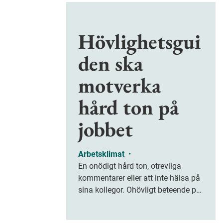
Hövlighetsgui
den ska
motverka
hård ton på
jobbet
Arbetsklimat
•
En onödigt hård ton, otrevliga
kommentarer eller att inte hälsa på
sina kollegor. Ohövligt beteende på
jobbet är ofta subtilt men på sikt
kan det leda till stress och ohälsa.