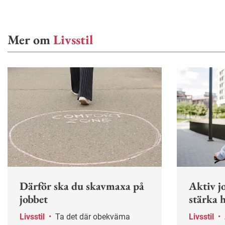
Mer om
Livsstil
Därför ska du skavmaxa på
Aktiv j
jobbet
stärka h
Livsstil
•
Ta det där obekväma
Livsstil
•
Att cykla eller gå till jobbet