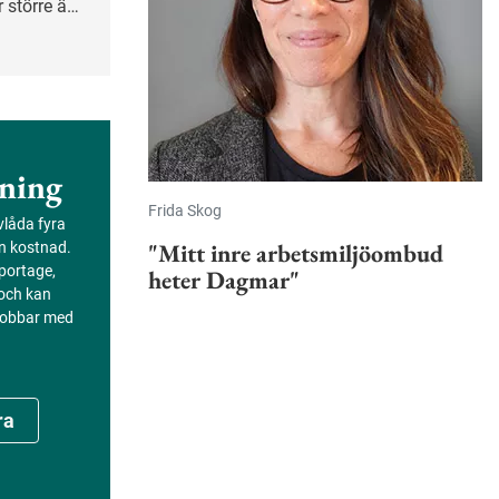
 större än
ligheterna
g.
ning
Frida Skog
evlåda fyra
"Mitt inre arbetsmiljöombud
an kostnad.
portage,
heter Dagmar"
 och kan
 jobbar med
ra