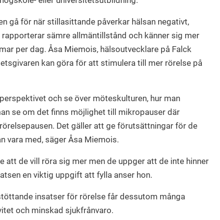
högskole- eller universitetsutbildning.
n gå för när stillasittande påverkar hälsan negativt,
t rapporterar sämre allmäntillstånd och känner sig mer
mmar per dag. Åsa Miemois, hälsoutvecklare på Falck
tsgivaren kan göra för att stimulera till mer rörelse på
nsperspektivet och se över möteskulturen, hur man
n se om det finns möjlighet till mikropauser där
r rörelsepausen. Det gäller att ge förutsättningar för de
kan vara med, säger Åsa Miemois.
att de vill röra sig mer men de uppger att de inte hinner
tsen en viktig uppgift att fylla anser hon.
 stöttande insatser för rörelse får dessutom många
itet och minskad sjukfrånvaro.