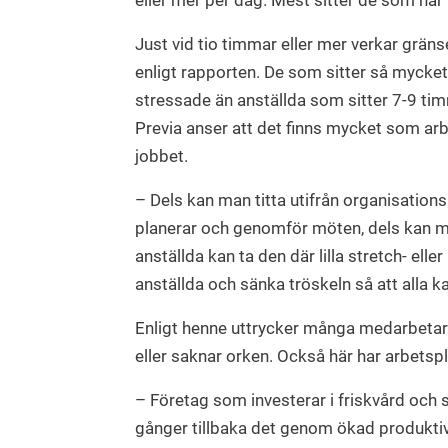
eller mer per dag. Mest sitter de som har 
Just vid tio timmar eller mer verkar gränse
enligt rapporten. De som sitter så mycke
stressade än anställda som sitter 7-9 ti
Previa anser att det finns mycket som arbe
jobbet.
– Dels kan man titta utifrån organisatio
planerar och genomför möten, dels kan ma
anställda kan ta den där lilla stretch- elle
anställda och sänka tröskeln så att alla 
Enligt henne uttrycker många medarbetare 
eller saknar orken. Också här har arbetspla
– Företag som investerar i friskvård och
gånger tillbaka det genom ökad produktiv