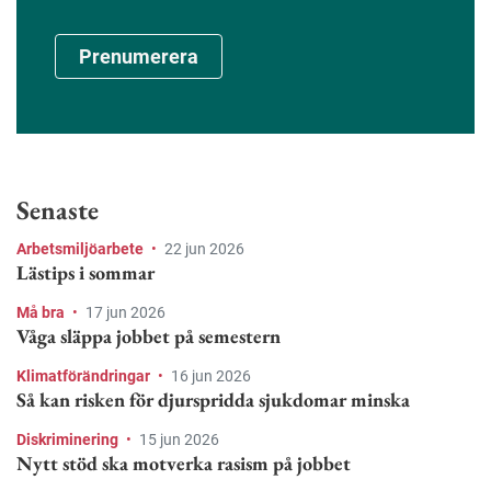
Prenumerera
Senaste
Arbetsmiljöarbete
•
22 jun 2026
Lästips i sommar
Må bra
•
17 jun 2026
Våga släppa jobbet på semestern
Klimatförändringar
•
16 jun 2026
Så kan risken för djurspridda sjukdomar minska
Diskriminering
•
15 jun 2026
Nytt stöd ska motverka rasism på jobbet