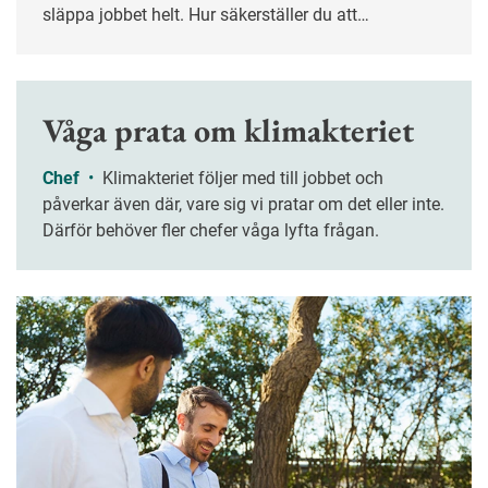
släppa jobbet helt. Hur säkerställer du att
verksamheten fungerar utan din närvaro – och att
ledigheten verkligen blir ledig? Nyckelordet är
planering.
Våga prata om klimakteriet
Chef
•
Klimakteriet följer med till jobbet och
påverkar även där, vare sig vi pratar om det eller inte.
Därför behöver fler chefer våga lyfta frågan.