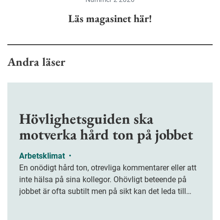
Läs magasinet här!
Andra läser
Hövlighetsguiden ska
motverka hård ton på jobbet
Arbetsklimat
•
En onödigt hård ton, otrevliga kommentarer eller att
inte hälsa på sina kollegor. Ohövligt beteende på
jobbet är ofta subtilt men på sikt kan det leda till
stress och ohälsa. Nu finns en guide för hur man
kan förebygga ohövligt beteende på jobbet.