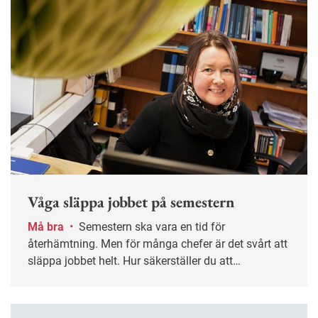
Våga släppa jobbet på semestern
Må bra
•
Semestern ska vara en tid för
återhämtning. Men för många chefer är det svårt att
släppa jobbet helt. Hur säkerställer du att
verksamheten fungerar utan din närvaro – och att
ledigheten verkligen blir ledig? Nyckelordet är
planering.