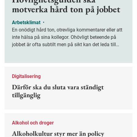
motverka hård ton på jobbet
Arbetsklimat
•
En onödigt hård ton, otrevliga kommentarer eller att
inte hälsa på sina kollegor. Ohövligt beteende på
jobbet är ofta subtilt men på sikt kan det leda till
stress och ohälsa. Nu finns en guide för hur man
kan förebygga ohövligt beteende på jobbet.
Digitalisering
Därför ska du sluta vara ständigt
tillgänglig
Alkohol och droger
Alkoholkultur styr mer än policy