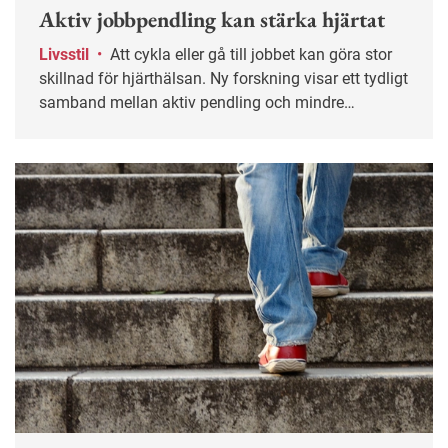
Aktiv jobbpendling kan stärka hjärtat
Livsstil
•
Att cykla eller gå till jobbet kan göra stor
skillnad för hjärthälsan. Ny forskning visar ett tydligt
samband mellan aktiv pendling och mindre
åderförkalkning – även hos personer som tränar
regelbundet på fritiden.