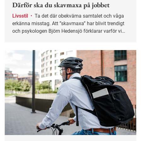
Därför ska du skavmaxa på jobbet
Livsstil
•
Ta det där obekväma samtalet och våga
erkänna misstag. Att ”skavmaxa” har blivit trendigt
och psykologen Björn Hedensjö förklarar varför vi
bör utsätta oss för mer obehag på jobbet.