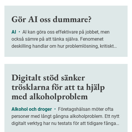
Gör AI oss dummare?
AI
•
AI kan göra oss effektivare på jobbet, men
också sämre på att tänka själva. Fenomenet
deskilling handlar om hur problemlösning, kritiskt
tänkande och kreativitet riskerar att försvagas när vi
överlåter allt fler arbetsuppgifter åt tekniken.
Digitalt stöd sänker
trösklarna för att ta hjälp
med alkoholproblem
Alkohol och droger
•
Företagshälsan möter ofta
personer med långt gångna alkoholproblem. Ett nytt
digitalt verktyg har nu testats för att tidigare fånga
upp medarbetare med riskbruk.