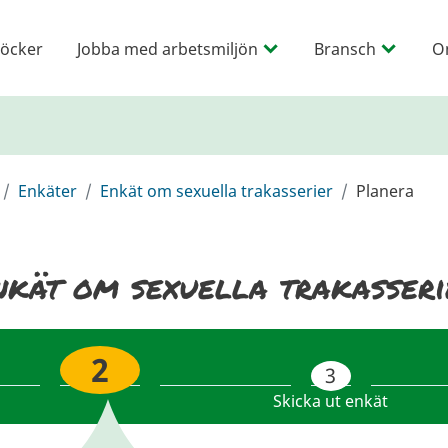
öcker
Jobba med arbetsmiljön
Bransch
O
Enkäter
Enkät om sexuella trakasserier
Planera
nkät om sexuella trakasseri
2
3
Skicka ut enkät