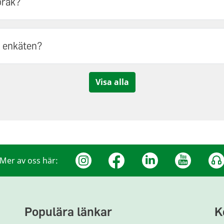
pråk?
r enkäten?
Visa alla
Mer av oss här:
Populära länkar
K