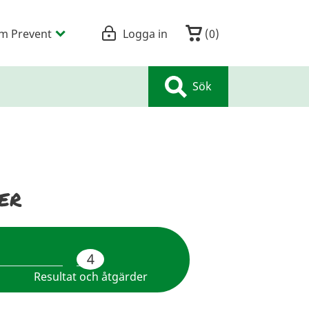
m Prevent
Logga in
(
0
)
Sök
er
4
Resultat och åtgärder