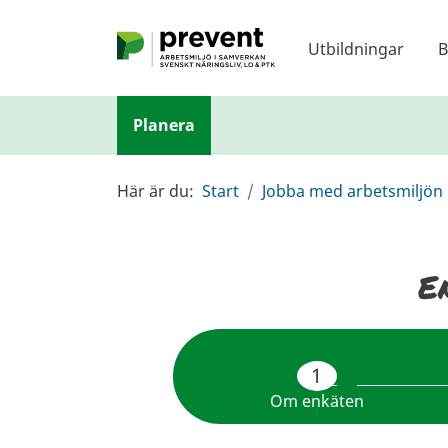
Hoppa till huvudinnehållet
Utbildningar
B
Planera
Här är du:
Start
Jobba med arbetsmiljön
E
1
Om enkäten