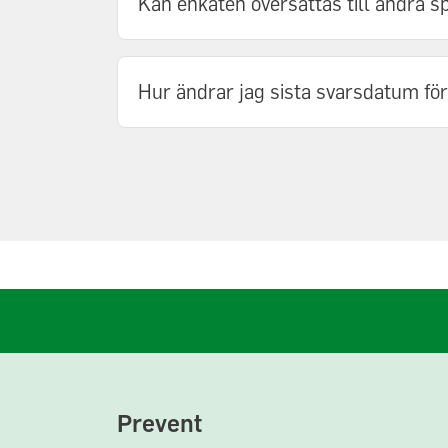
Kan enkäten översättas till andra s
Hur ändrar jag sista svarsdatum fö
Prevent