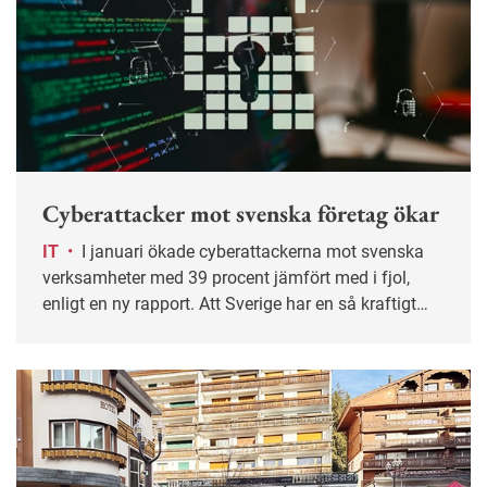
Cyberattacker mot svenska företag ökar
IT
•
I januari ökade cyberattackerna mot svenska
verksamheter med 39 procent jämfört med i fjol,
enligt en ny rapport. Att Sverige har en så kraftigt
digitaliserad offentlig sektor gör oss till ett attraktivt
mål där stöld av känsliga personuppgifter används
som utpressning.