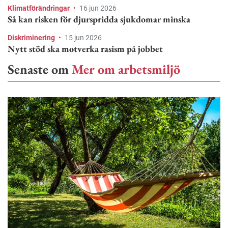
Klimatförändringar
•
16 jun 2026
Så kan risken för djurspridda sjukdomar minska
Diskriminering
•
15 jun 2026
Nytt stöd ska motverka rasism på jobbet
Senaste om
Mer om arbetsmiljö