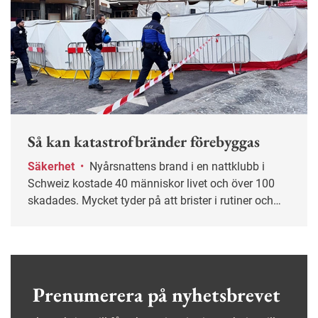
Så kan katastrofbränder förebyggas
Säkerhet
•
Nyårsnattens brand i en nattklubb i
Schweiz kostade 40 människor livet och över 100
skadades. Mycket tyder på att brister i rutiner och
säkerhet bidrog till att branden utvecklades till en
katastrof. Med ett systematiskt
brandsäkerhetsarbete kan den här typen av
händelser undvikas.
Prenumerera på nyhetsbrevet