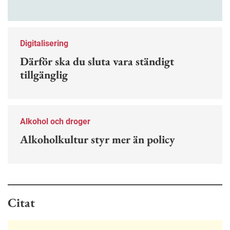
stress och ohälsa. Nu finns en guide för hur man
kan förebygga ohövligt beteende på jobbet.
Digitalisering
Därför ska du sluta vara ständigt
tillgänglig
Alkohol och droger
Alkoholkultur styr mer än policy
Citat