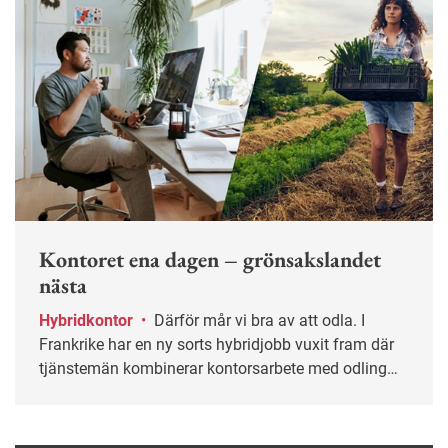
Kontoret ena dagen – grönsakslandet
nästa
Hybridkontor
•
Därför mår vi bra av att odla. I
Frankrike har en ny sorts hybridjobb vuxit fram där
tjänstemän kombinerar kontorsarbete med odling
några dagar i månaden. Så vad är det egentligen
som gör att många upplever odling som läkande
och finns det lärdomar att ta med sig in på kontoret?