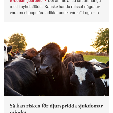
Arbetsmiljöarbete
•
Det är inte alltid lätt att hänga
med i nyhetsflödet. Kanske har du missat några av
våra mest populära artiklar under våren? Lugn – här
får du chansen igen!
Så kan risken för djurspridda sjukdomar
minska