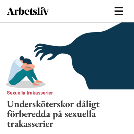
Hoppa till huvudinnehållet
Sexuella trakasserier
Undersköterskor dåligt
förberedda på sexuella
trakasserier