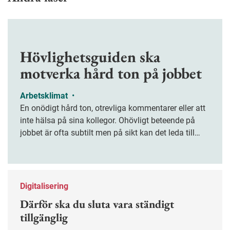
Hövlighetsguiden ska
motverka hård ton på jobbet
Arbetsklimat
•
En onödigt hård ton, otrevliga kommentarer eller att
inte hälsa på sina kollegor. Ohövligt beteende på
jobbet är ofta subtilt men på sikt kan det leda till
stress och ohälsa. Nu finns en guide för hur man
kan förebygga ohövligt beteende på jobbet.
Digitalisering
Därför ska du sluta vara ständigt
tillgänglig