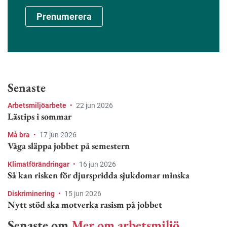
Prenumerera
Senaste
Arbetsmiljöarbete
•
22 jun 2026
Lästips i sommar
Må bra
•
17 jun 2026
Våga släppa jobbet på semestern
Klimatförändringar
•
16 jun 2026
Så kan risken för djurspridda sjukdomar minska
Diskriminering
•
15 jun 2026
Nytt stöd ska motverka rasism på jobbet
Senaste om
Mer om arbetsmiljö