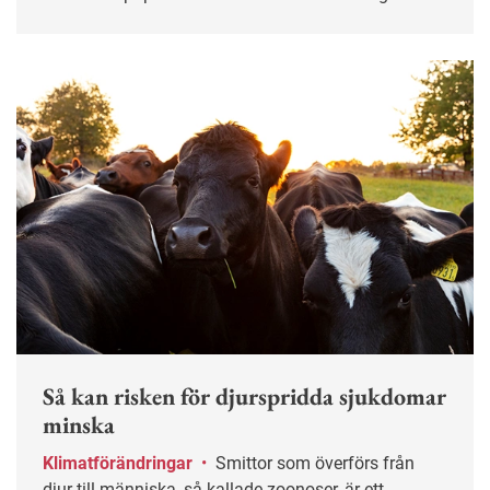
får du chansen igen!
Så kan risken för djurspridda sjukdomar
minska
Klimatförändringar
•
Smittor som överförs från
djur till människa, så kallade zoonoser, är ett