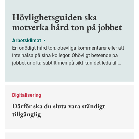
Hövlighetsguiden ska
motverka hård ton på jobbet
Arbetsklimat
•
En onödigt hård ton, otrevliga kommentarer eller att
inte hälsa på sina kollegor. Ohövligt beteende på
jobbet är ofta subtilt men på sikt kan det leda till
stress och ohälsa. Nu finns en guide för hur man
kan förebygga ohövligt beteende på jobbet.
Digitalisering
Därför ska du sluta vara ständigt
tillgänglig