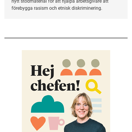
nytt stödmaterial för att hjälpa arbetsgivare att
förebygga rasism och etnisk diskriminering.