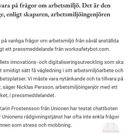
vara på frågor om arbetsmiljö. Det är den
ige, enligt skaparen, arbetsmiljöingenjören
på vanliga frågor om arbetsmiljö från såväl anställda
igt ett pressmeddelande från worksafetybot.com.
llets innovations- och digitaliseringsutveckling som ska
ett smidigt sätt få vägledning i sitt arbetsmiljöarbete och
etsplatser. Vi måste vara nytänkande och ta tillvara på
r, säger Nicklas Persson, arbetsmiljöingenjör med ett
rket, i pressmeddelandet.
Karin Frostensson från Unionen har testat chattboten
Unionens rådgivningstjänst har ofta inte enkla frågor
 ämnen som stress och mobbning.