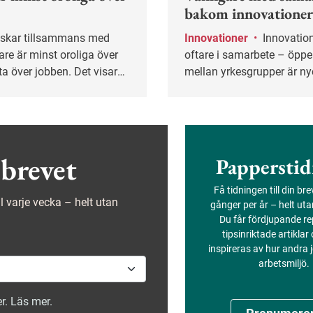
bakom innovatione
Innovationer
•
Innovation sker allt
re är minst oroliga över
oftare i samarbete – öpp
 ta över jobben. Det visar
mellan yrkesgrupper är ny
bal undersökning.
brevet
Papperstid
Få tidningen till din br
ejl varje vecka – helt utan
gånger per år – helt ut
Du får fördjupande re
tipsinriktade artiklar
inspireras av hur andra
arbetsmiljö.
r. Läs mer.