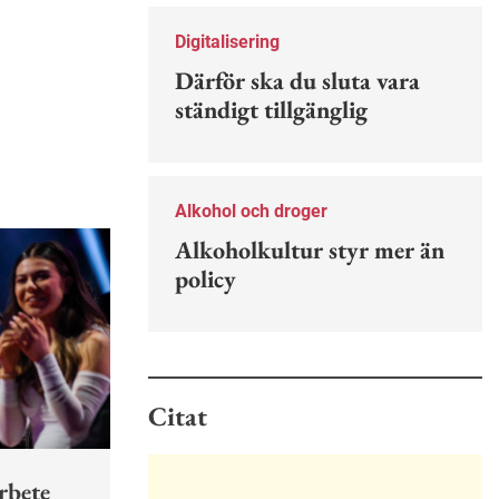
Nu finns en guide för hur man kan
förebygga ohövligt beteende på
Digitalisering
jobbet.
Därför ska du sluta vara
ständigt tillgänglig
Alkohol och droger
Alkoholkultur styr mer än
policy
Citat
rbete