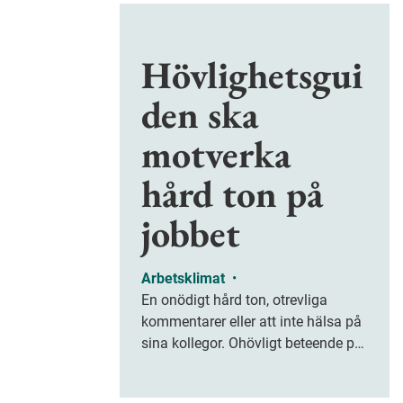
Hövlighetsgui
den ska
motverka
hård ton på
jobbet
Arbetsklimat
•
En onödigt hård ton, otrevliga
kommentarer eller att inte hälsa på
sina kollegor. Ohövligt beteende på
jobbet är ofta subtilt men på sikt
kan det leda till stress och ohälsa.