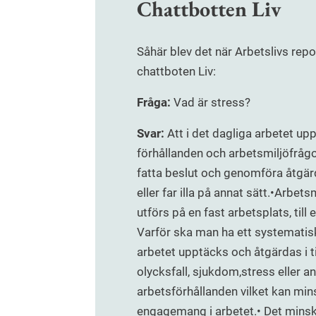
Chattbotten Liv
Såhär blev det när Arbetslivs repor
chattboten Liv:
Fråga:
Vad är stress?
Svar:
Att i det dagliga arbetet 
förhållanden och arbetsmiljöfrågor
fatta beslut och genomföra åtgärd
eller far illa på annat sätt.•Arbe
utförs på en fast arbetsplats, til
Varför ska man ha ett systematiskt 
arbetet upptäcks och åtgärdas i t
olycksfall, sjukdom,stress eller a
arbetsförhållanden vilket kan mins
engagemang i arbetet.• Det minska