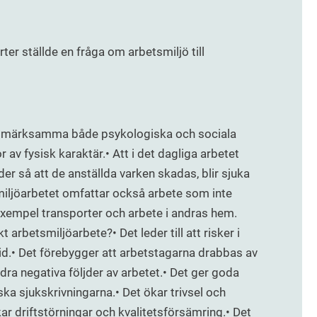
ter ställde en fråga om arbetsmiljö till
uppmärksamma både psykologiska och sociala
 av fysisk karaktär.• Att i det dagliga arbetet
er så att de anställda varken skadas, blir sjuka
tsmiljöarbetet omfattar också arbete som inte
l exempel transporter och arbete i andras hem.
arbetsmiljöarbete?• Det leder till att risker i
id.• Det förebygger att arbetstagarna drabbas av
ndra negativa följder av arbetet.• Det ger goda
ka sjukskrivningarna.• Det ökar trivsel och
r driftstörningar och kvalitetsförsämring.• Det