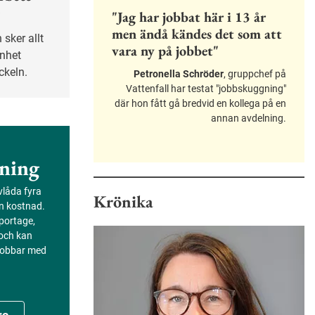
r
"Jag har jobbat här i 13 år
men ändå kändes det som att
vara ny på jobbet"
enhet
ckeln.
Petronella Schröder
, gruppchef på
Vattenfall har testat "jobbskuggning"
där hon fått gå bredvid en kollega på en
annan avdelning.
ning
evlåda fyra
Krönika
an kostnad.
portage,
 och kan
 jobbar med