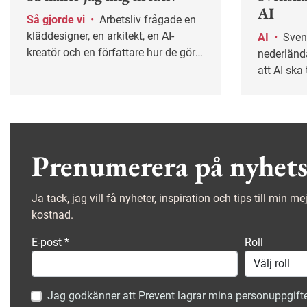
AI
Så gjorde vi
•
Arbetsliv frågade en
kläddesigner, en arkitekt, en AI-
AI
•
Svenskar tillsammans med
kreatör och en författare hur de gör
nederlända
för att behålla sin kreativitet på
att AI ska
jobbet.
en ny, glo
Prenumerera på nyhets
Ja tack, jag vill få nyheter, inspiration och tips till min m
kostnad.
E-post
*
Roll
Jag godkänner att Prevent lagrar mina personuppgifte