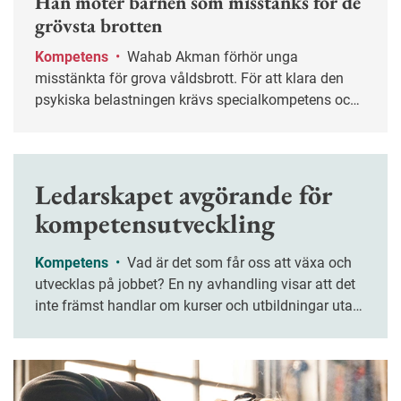
Han möter barnen som misstänks för de
grövsta brotten
Kompetens
•
Wahab Akman förhör unga
misstänkta för grova våldsbrott. För att klara den
psykiska belastningen krävs specialkompetens och
stöd från kollegor.
Ledarskapet avgörande för
kompetensutveckling
Kompetens
•
Vad är det som får oss att växa och
utvecklas på jobbet? En ny avhandling visar att det
inte främst handlar om kurser och utbildningar utan
om ledarskapet. Chefers förmåga att lyssna, stötta
och ge mening åt arbetet är avgörande.