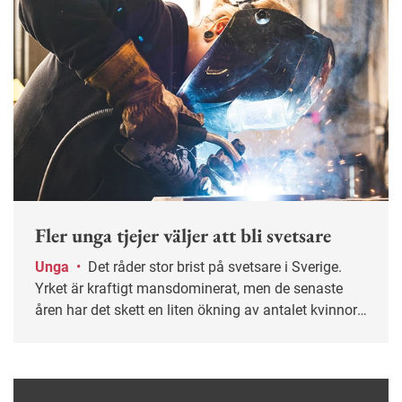
Fler unga tjejer väljer att bli svetsare
Unga
•
Det råder stor brist på svetsare i Sverige.
Yrket är kraftigt mansdominerat, men de senaste
åren har det skett en liten ökning av antalet kvinnor.
På Fredrika Bremergymnasiet söder om Stockholm
pluggar just nu fem tjejer för att bli svetsare.