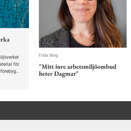
erka
Frida Skog
terial för
"Mitt inre arbetsmiljöombud
t förebygga
heter Dagmar"
nering.