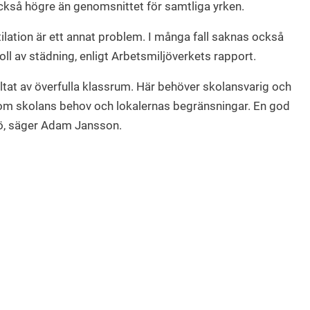
också högre än genomsnittet för samtliga yrken.
entilation är ett annat problem. I många fall saknas också
oll av städning, enligt Arbetsmiljöverkets rapport.
sultat av överfulla klassrum. Här behöver skolansvarig och
g om skolans behov och lokalernas begränsningar. En god
jö, säger Adam Jansson.