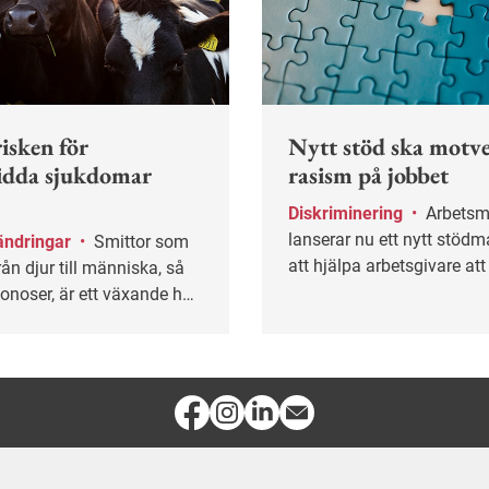
isken för
Nytt stöd ska motv
idda sjukdomar
rasism på jobbet
Diskriminering
•
Arbetsmiljöverket
lanserar nu ett nytt stödma
ändringar
•
Smittor som
att hjälpa arbetsgivare at
rån djur till människa, så
rasism och etnisk diskrimi
onoser, är ett växande hot
älsan.