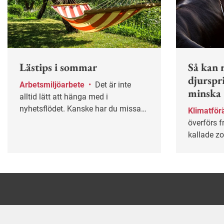
Lästips i sommar
Så kan r
djurspr
Arbetsmiljöarbete
•
Det är inte
minska
alltid lätt att hänga med i
nyhetsflödet. Kanske har du missat
Klimatför
några av våra mest populära artiklar
överförs f
under våren? Lugn – här får du
kallade zo
chansen igen!
mot folkh