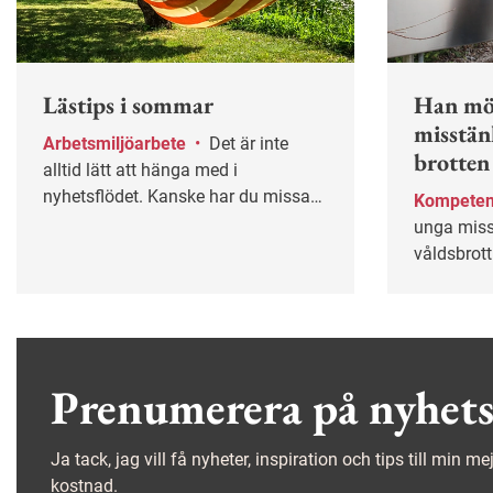
Lästips i sommar
Han mö
misstän
Arbetsmiljöarbete
•
Det är inte
brotten
alltid lätt att hänga med i
nyhetsflödet. Kanske har du missat
Kompete
några av våra mest populära artiklar
unga miss
under våren? Lugn – här får du
våldsbrott
chansen igen!
psykiska 
specialko
kollegor.
Prenumerera på nyhets
Ja tack, jag vill få nyheter, inspiration och tips till min m
kostnad.