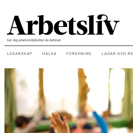
Hoppa till huvudinnehållet
Ger dig arbetsmiljökollen du behöver
LEDARSKAP
HÄLSA
FORSKNING
LAGAR OCH R