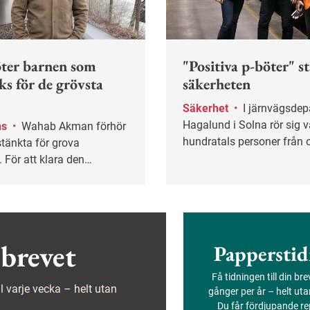
ter barnen som
"Positiva p-böter" s
ks för de grövsta
säkerheten
Säkerhet
•
I järnvägsdepån i
Hagalund i Solna rör sig v
ns
•
Wahab Akman förhör
hundratals personer från 
tänkta för grova
företag. Mitt i den intensi
. För att klara den
på bangården har ett ge
belastningen krävs
säkerhetsarbete tagit for
mpetens och stöd från
tydliga resultat. På kort ti
säkra beteendena mer än
fördubblats.
brevet
Papperstid
Få tidningen till din br
ejl varje vecka – helt utan
gånger per år – helt ut
Du får fördjupande re