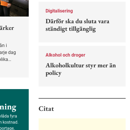
Nu finns en guide för hur man kan
förebygga ohövligt beteende på
Digitalisering
jobbet.
Därför ska du sluta vara
tärker
ständigt tillgänglig
arje dag
Alkohol och droger
olika
Alkoholkultur styr mer än
va trafiken
policy
mensamt
m som gett
d har de
ning
Citat
evlåda fyra
an kostnad.
portage,