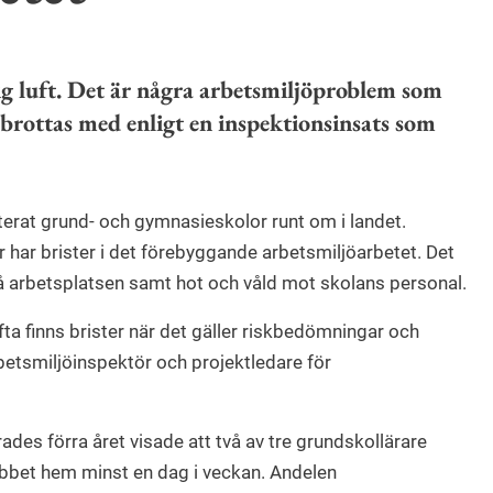
lig luft. Det är några arbetsmiljöproblem som
n brottas med enligt en inspektionsinsats som
terat grund- och gymnasieskolor runt om i landet.
r har brister i det förebyggande arbetsmiljöarbetet. Det
på arbetsplatsen samt hot och våld mot skolans personal.
fta finns brister när det gäller riskbedömningar och
etsmiljöinspektör och projektledare för
es förra året visade att två av tre grundskollärare
jobbet hem minst en dag i veckan. Andelen