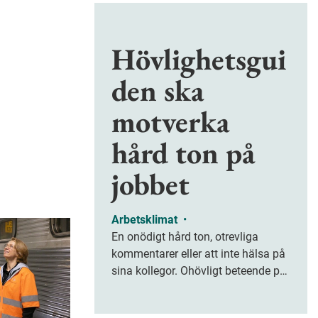
Hövlighetsgui
den ska
motverka
hård ton på
jobbet
Arbetsklimat
•
En onödigt hård ton, otrevliga
kommentarer eller att inte hälsa på
sina kollegor. Ohövligt beteende på
jobbet är ofta subtilt men på sikt
kan det leda till stress och ohälsa.