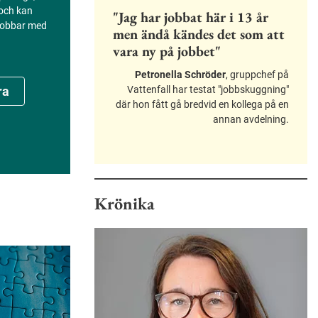
 och kan
"Jag har jobbat här i 13 år
 jobbar med
men ändå kändes det som att
vara ny på jobbet"
Petronella Schröder
, gruppchef på
Vattenfall har testat "jobbskuggning"
ra
där hon fått gå bredvid en kollega på en
annan avdelning.
Krönika