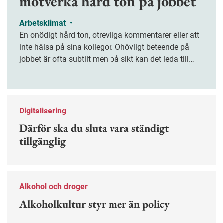
motverka hård ton på jobbet
Arbetsklimat
•
En onödigt hård ton, otrevliga kommentarer eller att
inte hälsa på sina kollegor. Ohövligt beteende på
jobbet är ofta subtilt men på sikt kan det leda till
stress och ohälsa. Nu finns en guide för hur man
kan förebygga ohövligt beteende på jobbet.
Digitalisering
Därför ska du sluta vara ständigt
tillgänglig
Alkohol och droger
Alkoholkultur styr mer än policy