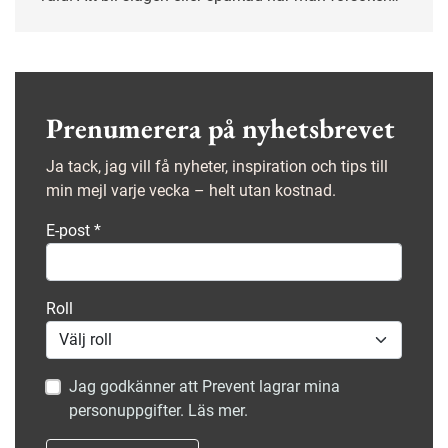
avvärja bråk mellan två elever eller att få tinnitus av
höga skrik är vanliga orsaker till olycksfall, enligt
statistik från Afa Försäkring.
Prenumerera på nyhetsbrevet
Ja tack, jag vill få nyheter, inspiration och tips till
min mejl varje vecka – helt utan kostnad.
E-post
*
Roll
Jag godkänner att Prevent lagrar mina
personuppgifter. Läs mer.