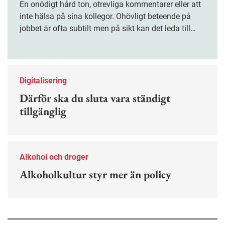
En onödigt hård ton, otrevliga kommentarer eller att
inte hälsa på sina kollegor. Ohövligt beteende på
jobbet är ofta subtilt men på sikt kan det leda till
stress och ohälsa. Nu finns en guide för hur man
kan förebygga ohövligt beteende på jobbet.
Digitalisering
Därför ska du sluta vara ständigt
tillgänglig
Alkohol och droger
Alkoholkultur styr mer än policy