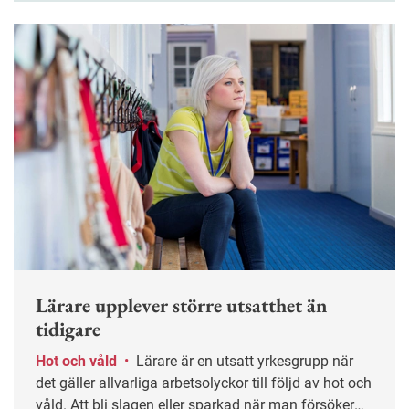
mellan anställda nästan fördubblats de senaste fem
åren.
Lärare upplever större utsatthet än
tidigare
Hot och våld
•
Lärare är en utsatt yrkesgrupp när
det gäller allvarliga arbetsolyckor till följd av hot och
våld. Att bli slagen eller sparkad när man försöker