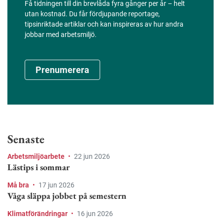
Få tidningen till din brevlåda fyra gånger per år – helt
utan kostnad. Du får fördjupande reportage,
tipsinriktade artiklar och kan inspireras av hur andra
jobbar med arbetsmiljö.
Prenumerera
Senaste
Arbetsmiljöarbete
•
22 jun 2026
Lästips i sommar
Må bra
•
17 jun 2026
Våga släppa jobbet på semestern
Klimatförändringar
•
16 jun 2026