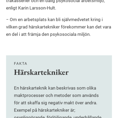
trakasserier och en dålig psykosocial arbetsmiljö,
enligt Karin Larsson-Hult.
− Om en arbetsplats kan bli självmedvetet kring i
vilken grad härskartekniker förekommer kan det vara
en del i att främja den psykosociala miljön.
FAKTA
Härskartekniker
En härskarteknik kan beskrivas som olika
maktprocesser och metoder som används
för att skaffa sig negativ makt över andra.
Exempel på härskartekniker är;
osynliggörande, förlöjligande, underhållande