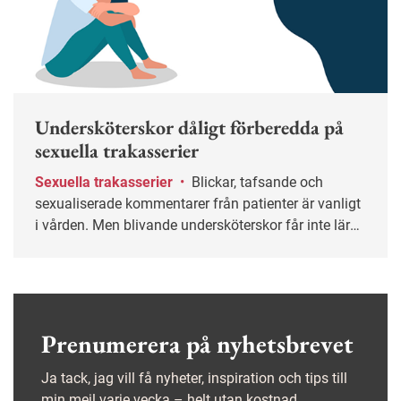
Undersköterskor dåligt förberedda på
sexuella trakasserier
Sexuella trakasserier
•
Blickar, tafsande och
sexualiserade kommentarer från patienter är vanligt
i vården. Men blivande undersköterskor får inte lära
sig om sexuella trakasserier under utbildningen,
enligt en studie.
Prenumerera på nyhetsbrevet
Ja tack, jag vill få nyheter, inspiration och tips till
min mejl varje vecka – helt utan kostnad.