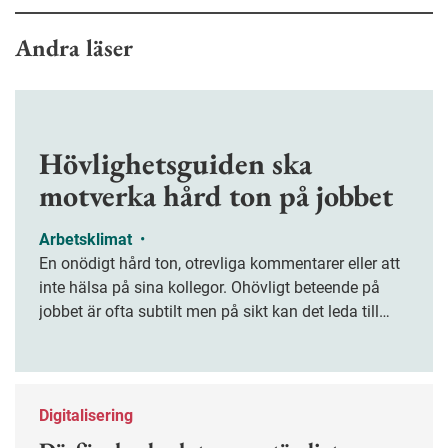
Andra läser
Hövlighetsguiden ska
motverka hård ton på jobbet
Arbetsklimat
•
En onödigt hård ton, otrevliga kommentarer eller att
inte hälsa på sina kollegor. Ohövligt beteende på
jobbet är ofta subtilt men på sikt kan det leda till
stress och ohälsa. Nu finns en guide för hur man
kan förebygga ohövligt beteende på jobbet.
Digitalisering