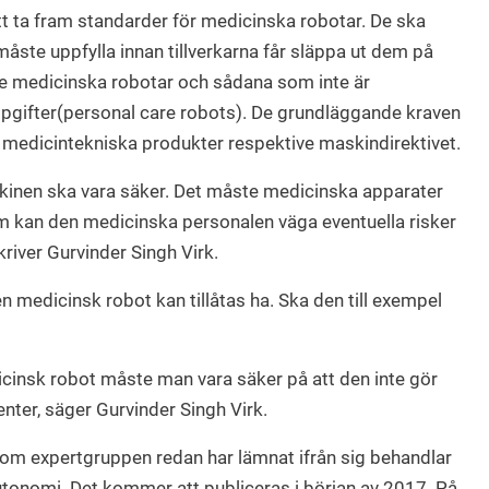
att ta fram standarder för medicinska robotar. De ska
måste uppfylla innan tillverkarna får släppa ut dem på
e medicinska robotar och sådana som inte är
pgifter(personal care robots). De grundläggande kraven
om medicintekniska produkter respektive maskindirektivet.
skinen ska vara säker. Det måste medicinska apparater
em kan den medicinska personalen väga eventuella risker
river Gurvinder Singh Virk.
n medicinsk robot kan tillåtas ha. Ska den till exempel
icinsk robot måste man vara säker på att den inte gör
enter, säger Gurvinder Singh Virk.
om expertgruppen redan har lämnat ifrån sig behandlar
onomi. Det kommer att publiceras i början av 2017. På