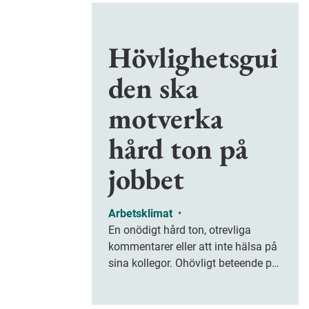
Hövlighetsgui
den ska
motverka
hård ton på
jobbet
Arbetsklimat
•
En onödigt hård ton, otrevliga
kommentarer eller att inte hälsa på
sina kollegor. Ohövligt beteende på
jobbet är ofta subtilt men på sikt
kan det leda till stress och ohälsa.