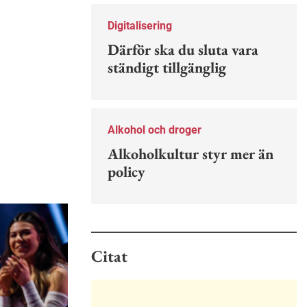
Nu finns en guide för hur man kan
förebygga ohövligt beteende på
Digitalisering
jobbet.
Därför ska du sluta vara
ständigt tillgänglig
Alkohol och droger
Alkoholkultur styr mer än
policy
Citat