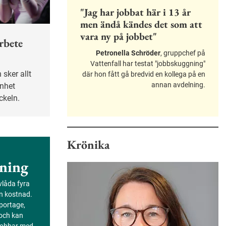
"Jag har jobbat här i 13 år
men ändå kändes det som att
vara ny på jobbet"
rbete
Petronella Schröder
, gruppchef på
r
Vattenfall har testat "jobbskuggning"
där hon fått gå bredvid en kollega på en
annan avdelning.
enhet
ckeln.
Krönika
ning
evlåda fyra
an kostnad.
portage,
 och kan