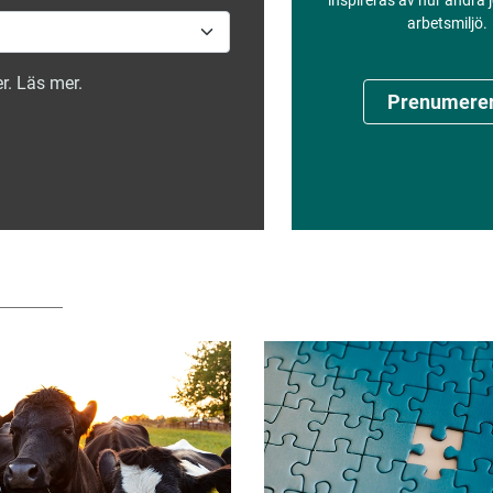
inspireras av hur andra
arbetsmiljö.
r. Läs mer.
Prenumere