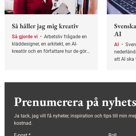
Så håller jag mig kreativ
Svenska
AI
Så gjorde vi
•
Arbetsliv frågade en
kläddesigner, en arkitekt, en AI-
AI
•
Svenskar tillsammans med
kreatör och en författare hur de gör
nederlända
för att behålla sin kreativitet på
att AI ska
jobbet.
en ny, glo
Prenumerera på nyhets
Ja tack, jag vill få nyheter, inspiration och tips till min m
kostnad.
E-post
*
Roll