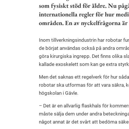
som fysiskt stöd för äldre. Nu på
internationella regler för hur med
områden. En av nyckelfrågorna är h
Inom tillverkningsindustrin har robotar f
de börjat användas också på andra område
göra kirurgiska ingrepp. Det finns olika 
kallade exoskelett som kan ge extra styrka
Men det saknas ett regelverk för hur såd
robotar ska utformas för att vara säkra, k
högskolan i Gävle.
– Det är en allvarlig flaskhals för kommers
måste sälja dem under andra beteckninga
något annat är det svårt att bedöma säke