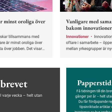
r minst oroliga över
Vanligare med sama
bakom innovatione
Innovationer
•
Innovation sker allt
re är minst oroliga över
oftare i samarbete – öpp
 ta över jobben. Det visar
mellan yrkesgrupper är ny
bal undersökning.
brevet
Papperstid
Få tidningen till din br
ejl varje vecka – helt utan
gånger per år – helt ut
Du får fördjupande re
tipsinriktade artiklar