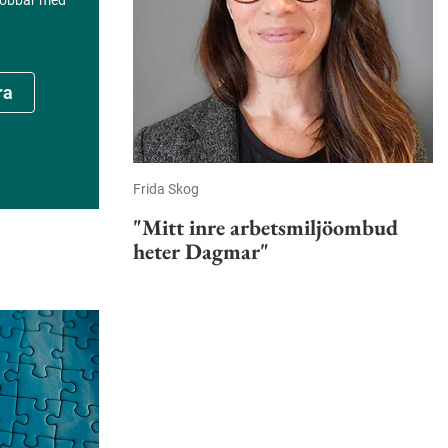
 jobbar med
ra
Frida Skog
"Mitt inre arbetsmiljöombud
heter Dagmar"