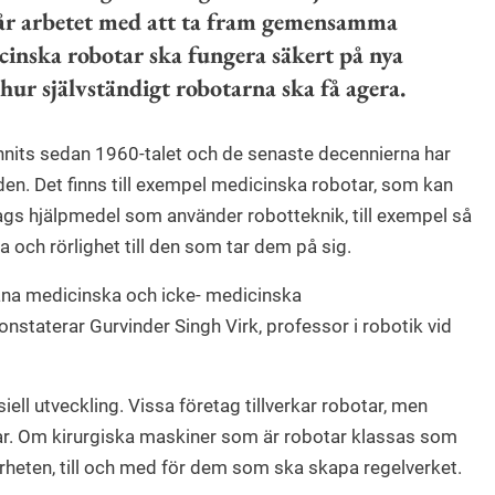
går arbetet med att ta fram gemensamma
icinska robotar ska fungera säkert på nya
ur självständigt robotarna ska få agera.
unnits sedan 1960-talet och de senaste decennierna har
n. Det finns till exempel medicinska robotar, som kan
slags hjälpmedel som använder robotteknik, till exempel så
 och rörlighet till den som tar dem på sig.
ana medicinska och icke- medicinska
onstaterar Gurvinder Singh Virk, professor i robotik vid
iell utveckling. Vissa företag tillverkar robotar, men
r. Om kirurgiska maskiner som är robotar klassas som
rheten, till och med för dem som ska skapa regelverket.