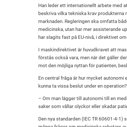
Han leder ett internationellt arbete med 
beskriva vilka tekniska krav produkterna 
marknaden. Regleringen ska omfatta båd
medicinska, utan har mer assisterande up
har slagits fast på EU-nivå, i direktivet 
I maskindirektivet är huvudkravet att ma
förstås också vara, men när det gäller d
mot den möjliga nyttan för patienten, besk
En central fråga är hur mycket autonomi e
kunna ta vissa beslut under en operation?
– Om man lägger till autonomi till en med
saker som vållar olyckor eller skadar pati
Den nya standarden (IEC TR 60601-4-1) s
många frågor om medicinska robotars aut