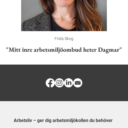
Frida Skog
"Mitt inre arbetsmiljöombud heter Dagmar"
Arbetsliv – ger dig arbetsmiljökollen du behöver