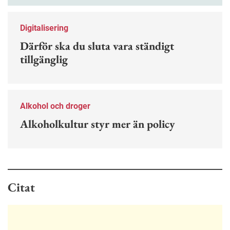
Digitalisering
Därför ska du sluta vara ständigt
tillgänglig
Alkohol och droger
Alkoholkultur styr mer än policy
Citat