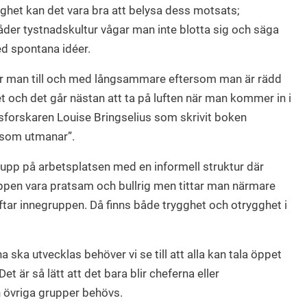
ghet kan det vara bra att belysa dess motsats;
råder tystnadskultur vågar man inte blotta sig och säga
d spontana idéer.
tar man till och med långsammare eftersom man är rädd
tet och det går nästan att ta på luften när man kommer in i
sforskaren Louise Bringselius som skrivit boken
 som utmanar”.
rupp på arbetsplatsen med en informell struktur där
ppen vara pratsam och bullrig men tittar man närmare
äftar innegruppen. Då finns både trygghet och otrygghet i
 ska utvecklas behöver vi se till att alla kan tala öppet
 är så lätt att det bara blir cheferna eller
 övriga grupper behövs.