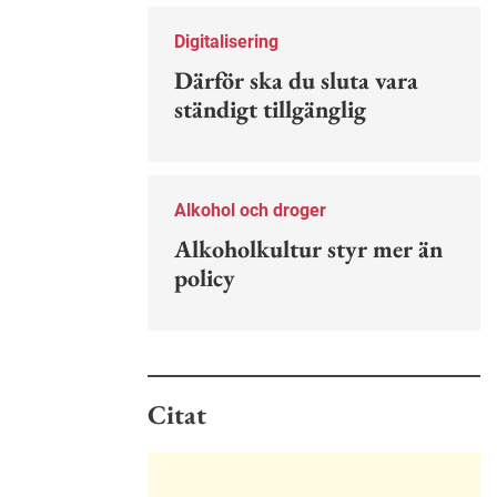
Nu finns en guide för hur man kan
förebygga ohövligt beteende på
Digitalisering
jobbet.
Därför ska du sluta vara
ständigt tillgänglig
Alkohol och droger
Alkoholkultur styr mer än
policy
Citat