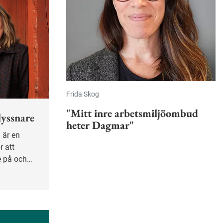
Frida Skog
"Mitt inre arbetsmiljöombud
lyssnare
heter Dagmar"
r att
e på och
vet kan
t skapa