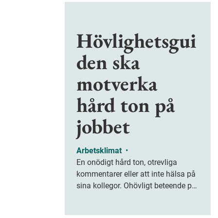
Hövlighetsgui
den ska
motverka
hård ton på
jobbet
Arbetsklimat
•
En onödigt hård ton, otrevliga
kommentarer eller att inte hälsa på
sina kollegor. Ohövligt beteende på
jobbet är ofta subtilt men på sikt
kan det leda till stress och ohälsa.