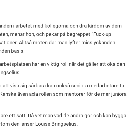
nden i arbetet med kollegorna och dra lärdom av dem
heten, menar hon, och pekar på begreppet ”Fuck-up
sationer. Alltså möten där man lyfter misslyckanden
nden basis.
betsplatsen har en viktig roll när det gäller att öka den
ingselius.
m att visa sig sårbara kan också seniora medarbetare ta
 Kanske även axla rollen som mentorer för de mer juniora
igare ett sätt. Då vet man vad de andra gör och kan bygga
rtom den, anser Louise Bringselius.