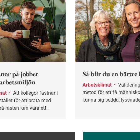
nor på jobbet
Så blir du en bättre 
 arbetsmiljön
Arbetsklimat
•
Validering är en
metod för att få människo
imat
•
Att kollegor fastnar i
känna sig sedda, lyssnad
stället för att prata med
tagna på allvar. I arbetsli
å rasten kan vara ett
metoden användas för at
att arbetsklimatet inte är
konstruktiva samtal.
t en studie från Göteborgs
.