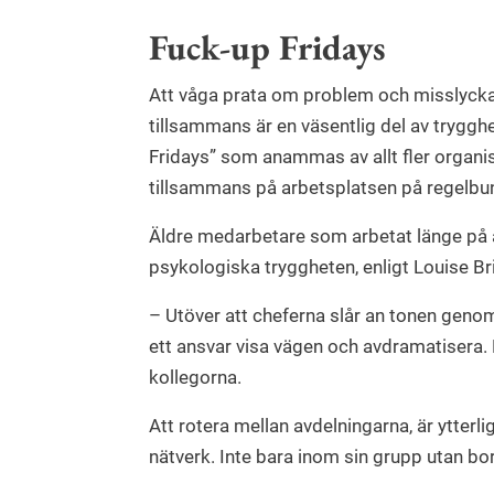
Fuck-up Fridays
Att våga prata om problem och misslycka
tillsammans är en väsentlig del av trygg
Fridays” som anammas av allt fler organi
tillsammans på arbetsplatsen på regelbu
Äldre medarbetare som arbetat länge på ar
psykologiska tryggheten, enligt Louise Br
– Utöver att cheferna slår an tonen geno
ett ansvar visa vägen och avdramatisera.
kollegorna.
Att rotera mellan avdelningarna, är ytterl
nätverk. Inte bara inom sin grupp utan bo