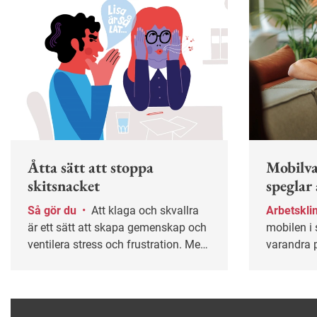
Åtta sätt att stoppa
Mobilva
skitsnacket
speglar
Så gör du
•
Att klaga och skvallra
Arbetskl
är ett sätt att skapa gemenskap och
mobilen i 
ventilera stress och frustration. Men
varandra p
det är lätt att fastna i ett destruktivt
tecken på 
mönster. I längden kan det leda till
bra, enlig
sämre trivsel, lägre produktivitet och
universitet
i värsta fall kränkningar. Här är tips