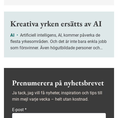
mot dataskyddsförordningen. HR-experten Cecilia
Fredriksson reder ut vad som gäller.
Kreativa yrken ersätts av AI
AI
•
Artificiell intelligens, AI, kommer påverka de
flesta yrkesområden. Och det är inte bara enkla jobb
som försvinner. Även högutbildade personer och
personer med kreativa yrken måste vara beredda på
att delvis bli ersatta av maskiner, enligt en rapport.
Prenumerera på nyhetsbrevet
Ja tack, jag vill få nyheter, inspiration och tips till
min mejl varje vecka – helt utan kostnad.
E-post
*