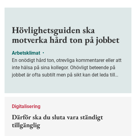
Hövlighetsguiden ska
motverka hård ton på jobbet
Arbetsklimat
•
En onödigt hård ton, otrevliga kommentarer eller att
inte hälsa på sina kollegor. Ohövligt beteende på
jobbet är ofta subtilt men på sikt kan det leda till
stress och ohälsa. Nu finns en guide för hur man
kan förebygga ohövligt beteende på jobbet.
Digitalisering
Därför ska du sluta vara ständigt
tillgänglig