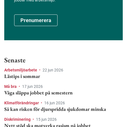
Prenumerera
Senaste
Arbetsmiljöarbete
•
22 jun 2026
Lästips i sommar
Må bra
•
17 jun 2026
Våga släppa jobbet på semestern
Klimatförändringar
•
16 jun 2026
Så kan risken för djurspridda sjukdomar minska
Diskriminering
•
15 jun 2026
Nytt stöd ska motverka rasism på jobbet