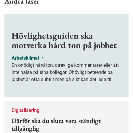
Andra läser
Hövlighetsguiden ska
motverka hård ton på jobbet
Arbetsklimat
•
En onödigt hård ton, otrevliga kommentarer eller att
inte hälsa på sina kollegor. Ohövligt beteende på
jobbet är ofta subtilt men på sikt kan det leda till
stress och ohälsa. Nu finns en guide för hur man
kan förebygga ohövligt beteende på jobbet.
Digitalisering
Därför ska du sluta vara ständigt
tillgänglig