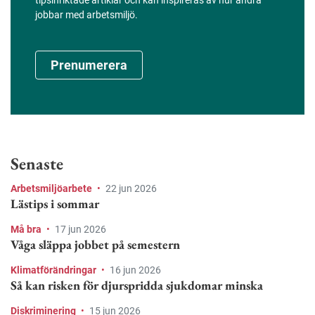
tipsinriktade artiklar och kan inspireras av hur andra
jobbar med arbetsmiljö.
Prenumerera
Senaste
Arbetsmiljöarbete
•
22 jun 2026
Lästips i sommar
Må bra
•
17 jun 2026
Våga släppa jobbet på semestern
Klimatförändringar
•
16 jun 2026
Så kan risken för djurspridda sjukdomar minska
Diskriminering
•
15 jun 2026