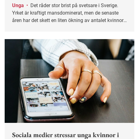
Unga
•
Det råder stor brist på svetsare i Sverige.
Yrket är kraftigt mansdominerat, men de senaste
åren har det skett en liten ökning av antalet kvinnor.
På Fredrika Bremergymnasiet söder om Stockholm
pluggar just nu fem tjejer för att bli svetsare.
Sociala medier stressar unga kvinnor i