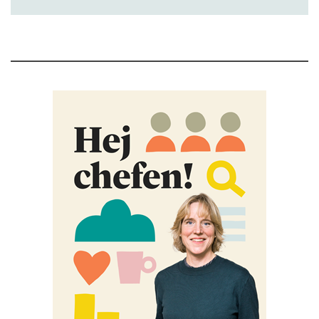
upplever att de sällan hinner slutföra sina
arbetsuppgifter, enligt en ny rapport.