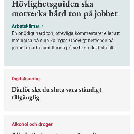
Hövlighetsguiden ska
motverka hård ton på jobbet
Arbetsklimat
•
En onödigt hård ton, otrevliga kommentarer eller att
inte hälsa på sina kollegor. Ohövligt beteende på
jobbet är ofta subtilt men på sikt kan det leda till
stress och ohälsa. Nu finns en guide för hur man
kan förebygga ohövligt beteende på jobbet.
Digitalisering
Därför ska du sluta vara ständigt
tillgänglig
Alkohol och droger