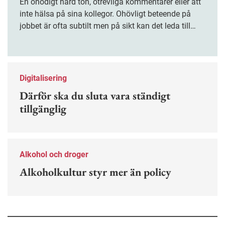
En onödigt hård ton, otrevliga kommentarer eller att
inte hälsa på sina kollegor. Ohövligt beteende på
jobbet är ofta subtilt men på sikt kan det leda till
stress och ohälsa. Nu finns en guide för hur man
kan förebygga ohövligt beteende på jobbet.
Digitalisering
Därför ska du sluta vara ständigt
tillgänglig
Alkohol och droger
Alkoholkultur styr mer än policy