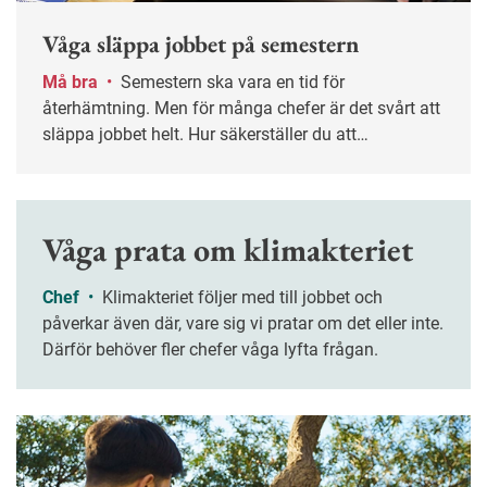
Våga släppa jobbet på semestern
Må bra
•
Semestern ska vara en tid för
återhämtning. Men för många chefer är det svårt att
släppa jobbet helt. Hur säkerställer du att
verksamheten fungerar utan din närvaro – och att
ledigheten verkligen blir ledig? Nyckelordet är
planering.
Våga prata om klimakteriet
Chef
•
Klimakteriet följer med till jobbet och
påverkar även där, vare sig vi pratar om det eller inte.
Därför behöver fler chefer våga lyfta frågan.