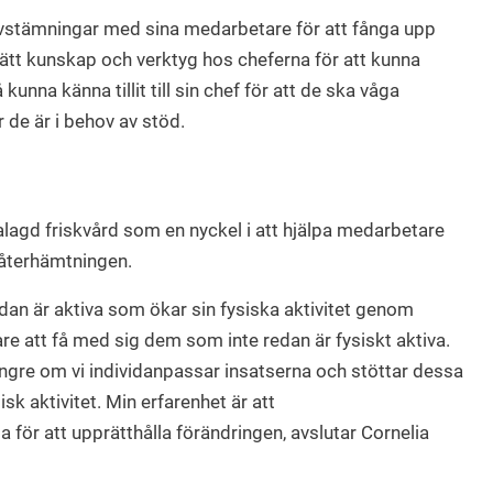
vstämningar med sina medarbetare för att fånga upp
rätt kunskap och verktyg hos cheferna för att kunna
nna känna tillit till sin chef för att de ska våga
 de är i behov av stöd.
alagd friskvård som en nyckel i att hjälpa medarbetare
r återhämtningen.
redan är aktiva som ökar sin fysiska aktivitet genom
e att få med sig dem som inte redan är fysiskt aktiva.
 längre om vi individanpassar insatserna och stöttar dessa
sisk aktivitet. Min erfarenhet är att
a för att upprätthålla förändringen, avslutar Cornelia