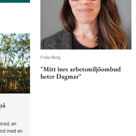
Frida Skog
"Mitt inre arbetsmiljöombud
heter Dagmar"
på
tund med en