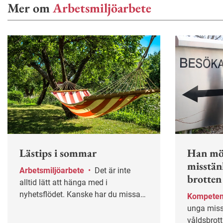
Mer om
Arbetsmiljöarbete
Lästips i sommar
Han mö
misstän
Arbetsmiljöarbete
•
Det är inte
brotten
alltid lätt att hänga med i
nyhetsflödet. Kanske har du missat
Kompete
några av våra mest populära artiklar
unga miss
under våren? Lugn – här får du
våldsbrott