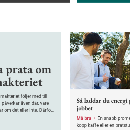
a prata om
makteriet
Så laddar du energi 
 påverkar även där, vare
jobbet
ar om det eller inte. Därför
er chefer våga lyfta
Må bra
•
En snabb promenad, en
kopp kaffe eller en prats