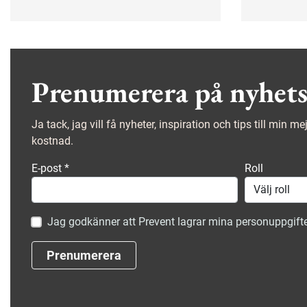
chansen igen!
psykiska 
specialko
kollegor.
Prenumerera på nyhets
Ja tack, jag vill få nyheter, inspiration och tips till min m
kostnad.
E-post
*
Roll
Jag godkänner att Prevent lagrar mina personuppgifte
Prenumerera