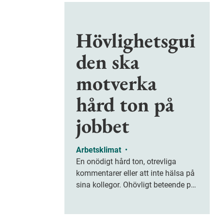
Hövlighetsgui
den ska
motverka
hård ton på
jobbet
Arbetsklimat
•
En onödigt hård ton, otrevliga
kommentarer eller att inte hälsa på
sina kollegor. Ohövligt beteende på
jobbet är ofta subtilt men på sikt
kan det leda till stress och ohälsa.