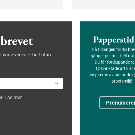
på bangården har ett ge
belastningen krävs
säkerhetsarbete tagit for
mpetens och stöd från
tydliga resultat. På kort ti
säkra beteendena mer än
fördubblats.
brevet
Papperstid
Få tidningen till din br
ejl varje vecka – helt utan
gånger per år – helt ut
Du får fördjupande re
tipsinriktade artiklar
inspireras av hur andra
arbetsmiljö.
r. Läs mer.
Prenumere