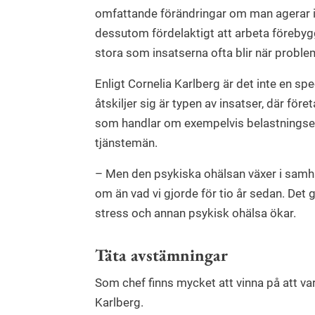
omfattande förändringar om man agerar i e
dessutom fördelaktigt att arbeta förebyg
stora som insatserna ofta blir när problem
Enligt Cornelia Karlberg är det inte en s
åtskiljer sig är typen av insatser, där fö
som handlar om exempelvis belastningse
tjänstemän.
– Men den psykiska ohälsan växer i samhäl
om än vad vi gjorde för tio år sedan. Det 
stress och annan psykisk ohälsa ökar.
Täta avstämningar
Som chef finns mycket att vinna på att va
Karlberg.