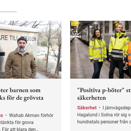
ter barnen som
"Positiva p-böter" s
ks för de grövsta
säkerheten
Säkerhet
•
I järnvägsdepån i
Hagalund i Solna rör sig v
ns
•
Wahab Akman förhör
hundratals personer från 
tänkta för grova
företag. Mitt i den intensi
. För att klara den