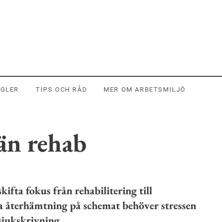
EGLER
TIPS OCH RÅD
MER OM ARBETSMILJÖ
än rehab
ifta fokus från rehabilitering till
a återhämtning på schemat behöver stressen
sjukskrivning.