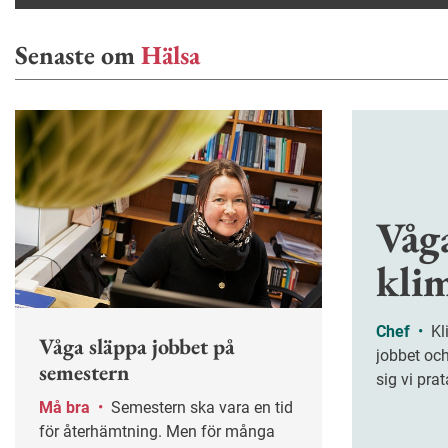
Senaste om
Hälsa
Våg
kli
Chef
•
Klimakteriet följer med till
Våga släppa jobbet på
jobbet och
semestern
sig vi prat
behöver fl
Må bra
•
Semestern ska vara en tid
frågan.
för återhämtning. Men för många