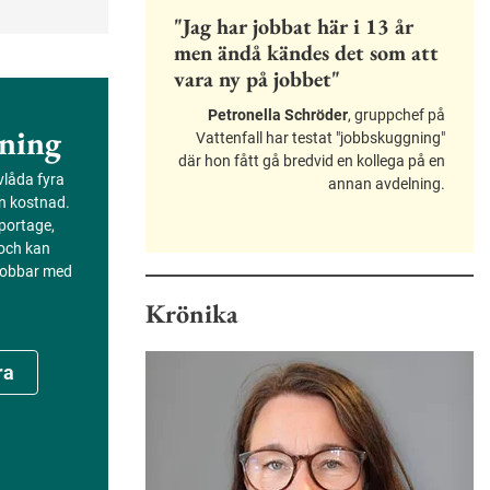
mensamt
"Jag har jobbat här i 13 år
m som gett
men ändå kändes det som att
d har de
vara ny på jobbet"
Petronella Schröder
, gruppchef på
ning
Vattenfall har testat "jobbskuggning"
där hon fått gå bredvid en kollega på en
evlåda fyra
annan avdelning.
an kostnad.
portage,
 och kan
 jobbar med
Krönika
ra