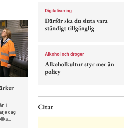
Nu finns en guide för hur man kan
förebygga ohövligt beteende på
Digitalisering
jobbet.
Därför ska du sluta vara
ständigt tillgänglig
Alkohol och droger
Alkoholkultur styr mer än
policy
tärker
Citat
arje dag
olika
va trafiken