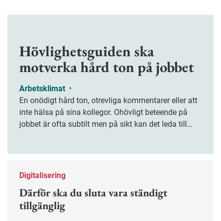
Hövlighetsguiden ska
motverka hård ton på jobbet
Arbetsklimat
•
En onödigt hård ton, otrevliga kommentarer eller att
inte hälsa på sina kollegor. Ohövligt beteende på
jobbet är ofta subtilt men på sikt kan det leda till
stress och ohälsa. Nu finns en guide för hur man
kan förebygga ohövligt beteende på jobbet.
Digitalisering
Därför ska du sluta vara ständigt
tillgänglig