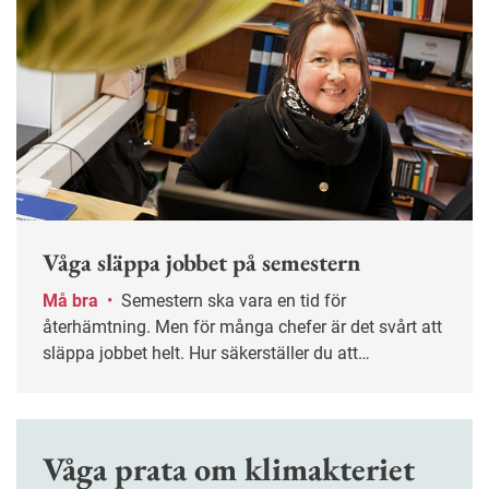
Våga släppa jobbet på semestern
Må bra
•
Semestern ska vara en tid för
återhämtning. Men för många chefer är det svårt att
släppa jobbet helt. Hur säkerställer du att
verksamheten fungerar utan din närvaro – och att
ledigheten verkligen blir ledig? Nyckelordet är
planering.
Våga prata om klimakteriet