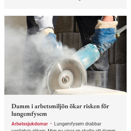
arbetsbelastning och stress.
Damm i arbetsmiljön ökar risken för
lungemfysem
Arbetssjukdomar
•
Lungemfysem drabbar
vanligtvis rökare. Men nu visar en studie att damm