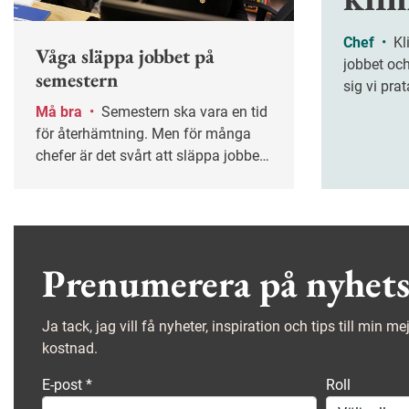
Chef
•
Klimakteriet följer med till
Våga släppa jobbet på
jobbet och
semestern
sig vi prat
behöver fl
Må bra
•
Semestern ska vara en tid
frågan.
för återhämtning. Men för många
chefer är det svårt att släppa jobbet
helt. Hur säkerställer du att
verksamheten fungerar utan din
närvaro – och att ledigheten
verkligen blir ledig? Nyckelordet är
planering.
Prenumerera på nyhets
Ja tack, jag vill få nyheter, inspiration och tips till min m
kostnad.
E-post
*
Roll