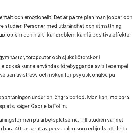
entalt och emotionellt. Det är på tre plan man jobbar och
gare studier. Personer med utbrändhet och utmattning,
gproblem och hjärt- kärlproblem kan få positiva effekter
ymnaster, terapeuter och sjuksköterskor i
ulle också kunna användas förebyggande av till exempel
velsen av stress och risken för psykisk ohälsa på
epa träningen under en längre period. Man kan inte bara
lats, säger Gabriella Follin.
räningsformen på arbetsplatserna. Till studien var det
ch bara 40 procent av personalen som erbjöds att delta