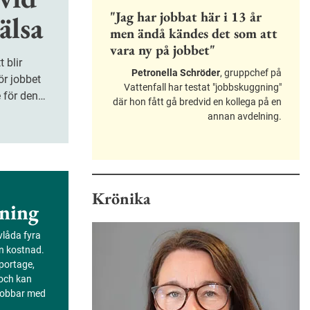
"Jag har jobbat här i 13 år
älsa
men ändå kändes det som att
vara ny på jobbet"
Petronella Schröder
, gruppchef på
ör jobbet
Vattenfall har testat "jobbskuggning"
e för den
där hon fått gå bredvid en kollega på en
or, känner
annan avdelning.
en bra
surser.
llegor,
ch har en
Krönika
h resurser
ning
att bli
ör jobbet
evlåda fyra
pplaga av
an kostnad.
portage,
 och kan
 jobbar med