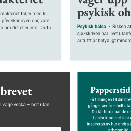
psykisk oh
 påverkar även där, vare
Psykisk hälsa
•
Risken att blir
ar om det eller inte. Därför
sjukskriven när livet utanf
er chefer våga lyfta
är tufft är betydligt mindr
som trivs med sina kolleg
stöd från chefen och har 
balans mellan krav och re
Den som trivs med sina ko
känner stöd från chefen o
bra balans mellan krav oc
brevet
Papperstid
löper betydligt mindre risk 
sjukskriven när livet utanf
Få tidningen till din br
är tufft. Det visar årets u
ejl varje vecka – helt utan
gånger per år – helt ut
Jobbhälsorapporten.
Du får fördjupande re
tipsinriktade artiklar
inspireras av hur andra
arbetsmiljö.