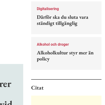
Nu finns en guide för hur man kan
förebygga ohövligt beteende på
Digitalisering
jobbet.
Därför ska du sluta vara
ständigt tillgänglig
Alkohol och droger
Alkoholkultur styr mer än
policy
rer
Citat
vid