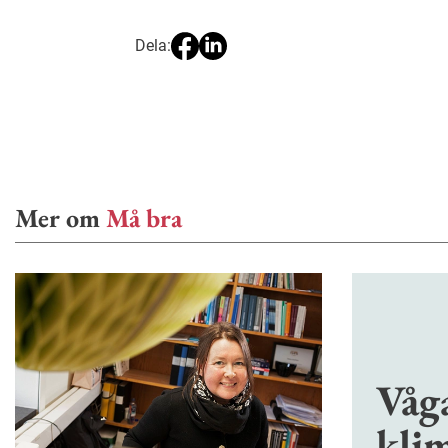
Dela:
Mer om
Må bra
Våg
kli