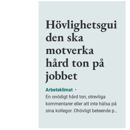
Hövlighetsgui
den ska
motverka
hård ton på
jobbet
Arbetsklimat
•
En onödigt hård ton, otrevliga
kommentarer eller att inte hälsa på
sina kollegor. Ohövligt beteende på
jobbet är ofta subtilt men på sikt
kan det leda till stress och ohälsa.