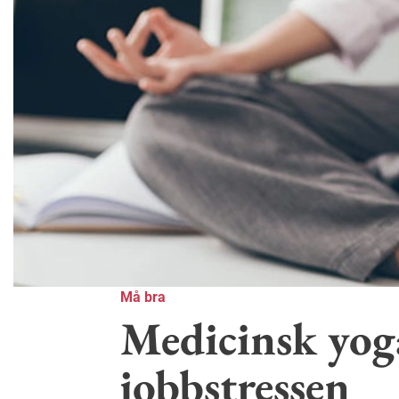
Må bra
Medicinsk yog
jobbstressen