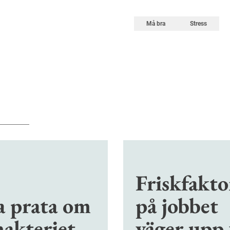
Må bra
Stress
Friskfakto
a prata om
på jobbet
makteriet
väger upp 