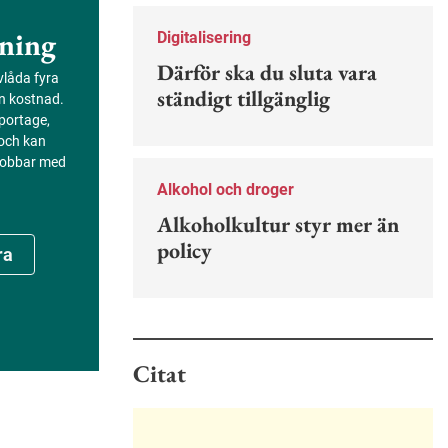
Nu finns en guide för hur man kan
förebygga ohövligt beteende på
ning
Digitalisering
jobbet.
Därför ska du sluta vara
evlåda fyra
ständigt tillgänglig
an kostnad.
portage,
 och kan
 jobbar med
Alkohol och droger
Alkoholkultur styr mer än
policy
ra
Citat