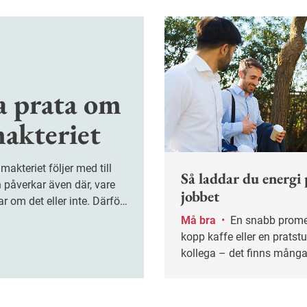
a prata om
makteriet
Så laddar du energi 
 påverkar även där, vare
jobbet
ar om det eller inte. Därför
er chefer våga lyfta
Må bra
•
En snabb promenad, en
kopp kaffe eller en prats
kollega – det finns många 
fylla på med energi under
arbetsdagen.