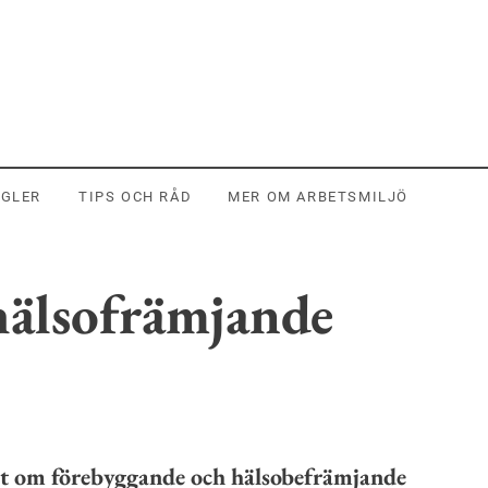
EGLER
TIPS OCH RÅD
MER OM ARBETSMILJÖ
hälsofrämjande
slut om förebyggande och hälsobefrämjande