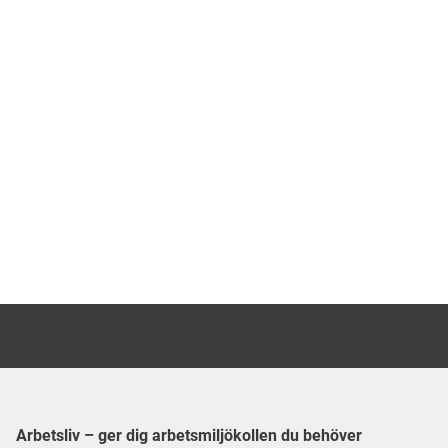
verkligen blir ledig? Nyckelordet är
planering.
Arbetsliv – ger dig arbetsmiljökollen du behöver