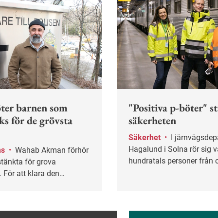
ter barnen som
"Positiva p-böter" s
ks för de grövsta
säkerheten
Säkerhet
•
I järnvägsdepån i
Hagalund i Solna rör sig v
ns
•
Wahab Akman förhör
hundratals personer från 
tänkta för grova
företag. Mitt i den intensi
. För att klara den
på bangården har ett ge
belastningen krävs
säkerhetsarbete tagit for
mpetens och stöd från
tydliga resultat. På kort ti