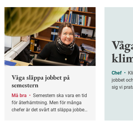
Våg
kli
Chef
•
Klimakteriet följer med till
Våga släppa jobbet på
jobbet och
semestern
sig vi prat
behöver fl
Må bra
•
Semestern ska vara en tid
frågan.
för återhämtning. Men för många
chefer är det svårt att släppa jobbet
helt. Hur säkerställer du att
verksamheten fungerar utan din
närvaro – och att ledigheten