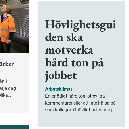
Hövlighetsgui
den ska
motverka
hård ton på
tärker
jobbet
arje dag
Arbetsklimat
•
olika
En onödigt hård ton, otrevliga
va trafiken
kommentarer eller att inte hälsa på
mensamt
sina kollegor. Ohövligt beteende på
m som gett
jobbet är ofta subtilt men på sikt
d har de
kan det leda till stress och ohälsa.