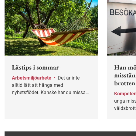
Lästips i sommar
Han mö
misstän
Arbetsmiljöarbete
•
Det är inte
brotten
alltid lätt att hänga med i
nyhetsflödet. Kanske har du missat
Kompete
några av våra mest populära artiklar
unga miss
under våren? Lugn – här får du
våldsbrott
chansen igen!
psykiska 
specialko
kollegor.