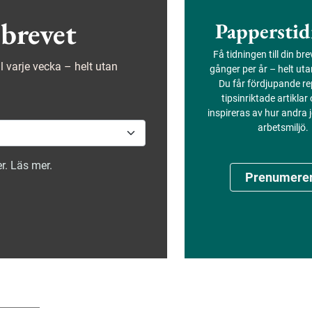
säkra beteendena mer än
fördubblats.
brevet
Papperstid
Få tidningen till din br
ejl varje vecka – helt utan
gånger per år – helt ut
Du får fördjupande re
tipsinriktade artiklar
inspireras av hur andra
arbetsmiljö.
r. Läs mer.
Prenumere