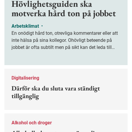
Hövlighetsguiden ska
motverka hård ton på jobbet
Arbetsklimat
•
En onödigt hård ton, otrevliga kommentarer eller att
inte hälsa på sina kollegor. Ohövligt beteende på
jobbet är ofta subtilt men på sikt kan det leda till
stress och ohälsa. Nu finns en guide för hur man
kan förebygga ohövligt beteende på jobbet.
Digitalisering
Därför ska du sluta vara ständigt
tillgänglig
Alkohol och droger