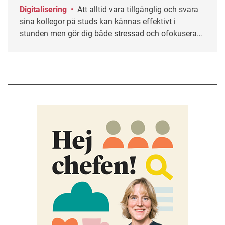
Digitalisering
•
Att alltid vara tillgänglig och svara
sina kollegor på studs kan kännas effektivt i
stunden men gör dig både stressad och ofokuserad.
Ofta helt i onödan. Här får du tips på hur du kan
sätta gränser och skapa ett mer hållbart sätt att vara
tillgänglig på jobbet.