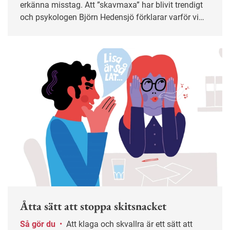
erkänna misstag. Att ”skavmaxa” har blivit trendigt
och psykologen Björn Hedensjö förklarar varför vi
bör utsätta oss för mer obehag på jobbet.
Åtta sätt att stoppa skitsnacket
Så gör du
•
Att klaga och skvallra är ett sätt att