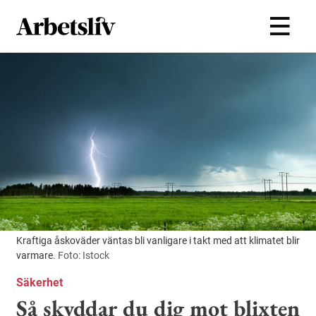
Hoppa till huvudinnehållet
Kraftiga åskoväder väntas bli vanligare i takt med att klimatet blir
varmare.
Foto: Istock
Säkerhet
Så skyddar du dig mot blixten