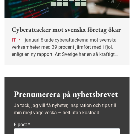
Cyberattacker mot svenska företag ökar
IT
•
I januari ökade cyberattackerna mot svenska
verksamheter med 39 procent jämfört med i fjol,
enligt en ny rapport. Att Sverige har en så kraftigt
digitaliserad offentlig sektor gör oss till ett attraktivt
mål där stöld av känsliga personuppgifter används
som utpressning.
Prenumerera på nyhetsbrevet
Ja tack, jag vill få nyheter, inspiration och tips till
min mejl varje vecka – helt utan kostnad.
E-post
*