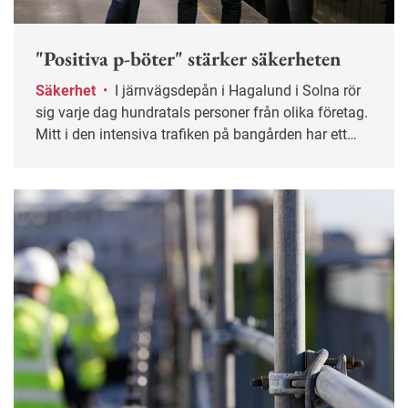
"Positiva p-böter" stärker säkerheten
Säkerhet
•
I järnvägsdepån i Hagalund i Solna rör
sig varje dag hundratals personer från olika företag.
Mitt i den intensiva trafiken på bangården har ett
gemensamt säkerhetsarbete tagit form som gett
tydliga resultat. På kort tid har de säkra beteendena
mer än fördubblats.