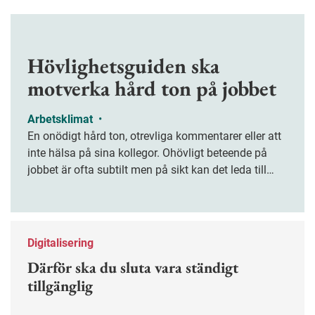
Hövlighetsguiden ska
motverka hård ton på jobbet
Arbetsklimat
•
En onödigt hård ton, otrevliga kommentarer eller att
inte hälsa på sina kollegor. Ohövligt beteende på
jobbet är ofta subtilt men på sikt kan det leda till
stress och ohälsa. Nu finns en guide för hur man
kan förebygga ohövligt beteende på jobbet.
Digitalisering
Därför ska du sluta vara ständigt
tillgänglig