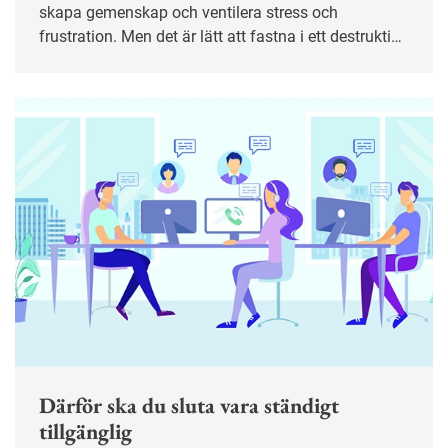
skapa gemenskap och ventilera stress och
frustration. Men det är lätt att fastna i ett destruktivt
mönster. I längden kan det leda till sämre trivsel,
lägre produktivitet och i värsta fall kränkningar. Här
är tips till både medarbetare och chefer för att bryta
spiralen.
Därför ska du sluta vara ständigt
tillgänglig