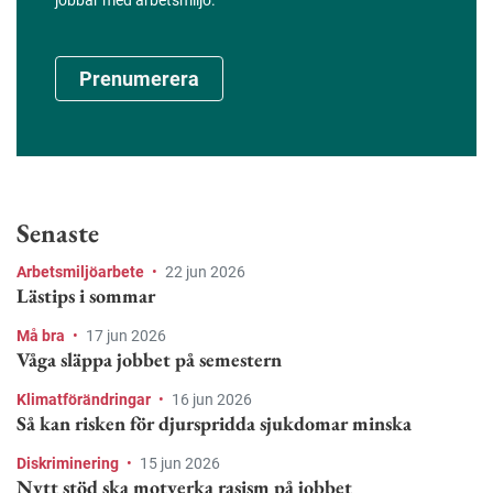
Prenumerera
Senaste
Arbetsmiljöarbete
•
22 jun 2026
Lästips i sommar
Må bra
•
17 jun 2026
Våga släppa jobbet på semestern
Klimatförändringar
•
16 jun 2026
Så kan risken för djurspridda sjukdomar minska
Diskriminering
•
15 jun 2026
Nytt stöd ska motverka rasism på jobbet