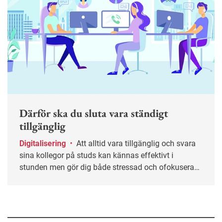
Därför ska du sluta vara ständigt
tillgänglig
Digitalisering
•
Att alltid vara tillgänglig och svara
sina kollegor på studs kan kännas effektivt i
stunden men gör dig både stressad och ofokuserad.
Ofta helt i onödan. Här får du tips på hur du kan
sätta gränser och skapa ett mer hållbart sätt att vara
tillgänglig på jobbet.