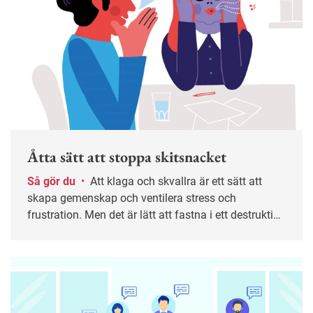
Åtta sätt att stoppa skitsnacket
Så gör du
•
Att klaga och skvallra är ett sätt att
skapa gemenskap och ventilera stress och
frustration. Men det är lätt att fastna i ett destruktivt
mönster. I längden kan det leda till sämre trivsel,
lägre produktivitet och i värsta fall kränkningar. Här
är tips till både medarbetare och chefer för att bryta
spiralen.