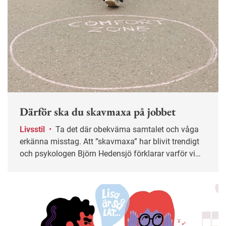
Därför ska du skavmaxa på jobbet
Livsstil
•
Ta det där obekväma samtalet och våga
erkänna misstag. Att ”skavmaxa” har blivit trendigt
och psykologen Björn Hedensjö förklarar varför vi
bör utsätta oss för mer obehag på jobbet.