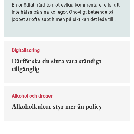
En onödigt hård ton, otrevliga kommentarer eller att
inte hälsa på sina kollegor. Ohövligt beteende på
jobbet är ofta subtilt men på sikt kan det leda till
stress och ohälsa. Nu finns en guide för hur man
kan förebygga ohövligt beteende på jobbet.
Digitalisering
Därför ska du sluta vara ständigt
tillgänglig
Alkohol och droger
Alkoholkultur styr mer än policy