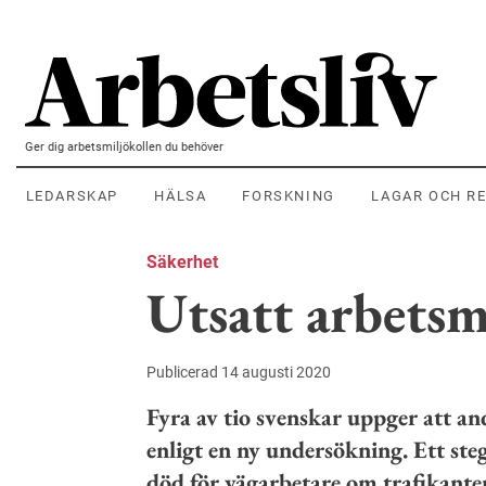
Hoppa till huvudinnehållet
Ger dig arbetsmiljökollen du behöver
LEDARSKAP
HÄLSA
FORSKNING
LAGAR OCH R
Säkerhet
Utsatt arbetsm
Publicerad 14 augusti 2020
Fyra av tio svenskar uppger att and
enligt en ny undersökning. Ett steg
död för vägarbetare om trafikanter