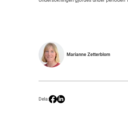
Undersökningen gjordes under perioden 1
Marianne Zetterblom
Dela: