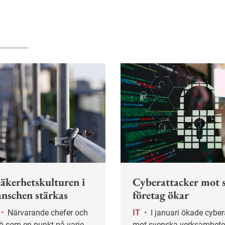
säkerhetskulturen i
Cyberattacker mot 
nschen stärkas
företag ökar
•
Närvarande chefer och
IT
•
I januari ökade cyberattackerna
jö som en punkt på varje
mot svenska verksamhete