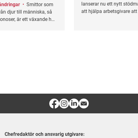
lanserar nu ett nytt stödma
ändringar
•
Smittor som
att hjälpa arbetsgivare at
rån djur till människa, så
rasism och etnisk diskrimi
onoser, är ett växande hot
älsan.
Chefredaktör och ansvarig utgivare: