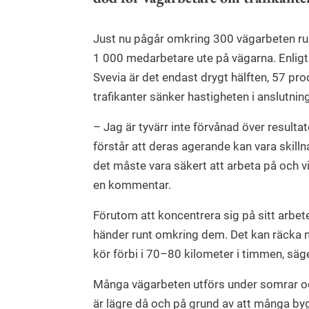
Just nu pågår omkring 300 vägarbeten run
1 000 medarbetare ute på vägarna. Enligt
Svevia är det endast drygt hälften, 57 pro
trafikanter sänker hastigheten i anslutning
– Jag är tyvärr inte förvånad över resultate
förstår att deras agerande kan vara skillna
det måste vara säkert att arbeta på och vid
en kommentar.
Förutom att koncentrera sig på sitt arbe
händer runt omkring dem. Det kan räcka med
kör förbi i 70–80 kilometer i timmen, säg
Många vägarbeten utförs under somrar oc
är lägre då och på grund av att många b