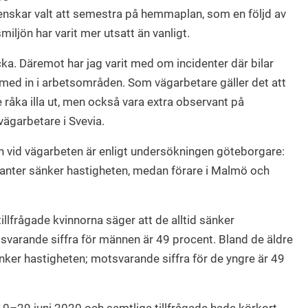
skar valt att semestra på hemmaplan, som en följd av
iljön har varit mer utsatt än vanligt.
ycka. Däremot har jag varit med om incidenter där bilar
och med in i arbetsområden. Som vägarbetare gäller det att
e råka illa ut, men också vara extra observant på
vägarbetare i Svevia.
 vid vägarbeten är enligt undersökningen göteborgare:
kanter sänker hastigheten, medan förare i Malmö och
illfrågade kvinnorna säger att de alltid sänker
svarande siffra för männen är 49 procent. Bland de äldre
änker hastigheten; motsvarande siffra för de yngre är 49