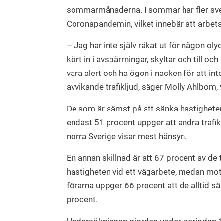
sommarmånaderna. I sommar har fler sven
Coronapandemin, vilket innebär att arbetsm
– Jag har inte själv råkat ut för någon ol
kört in i avspärrningar, skyltar och till 
vara alert och ha ögon i nacken för att int
avvikande trafikljud, säger Molly Ahlbom, 
De som är sämst på att sänka hastigheten
endast 51 procent uppger att andra trafi
norra Sverige visar mest hänsyn.
En annan skillnad är att 67 procent av de t
hastigheten vid ett vägarbete, medan mot
förarna uppger 66 procent att de alltid s
procent.