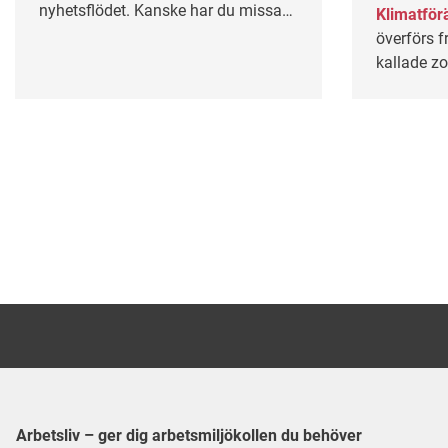
nyhetsflödet. Kanske har du missat
Klimatför
några av våra mest populära artiklar
överförs f
under våren? Lugn – här får du
kallade zo
chansen igen!
mot folkh
Arbetsliv – ger dig arbetsmiljökollen du behöver