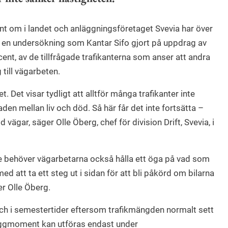
t om i landet och anläggningsföretaget Svevia har över
 en undersökning som Kantar Sifo gjort på uppdrag av
cent, av de tillfrågade trafikanterna som anser att andra
 till vägarbeten.
t. Det visar tydligt att alltför många trafikanter inte
den mellan liv och död. Så här får det inte fortsätta –
 vägar, säger Olle Öberg, chef för division Drift, Svevia, i
te behöver vägarbetarna också hålla ett öga på vad som
 att ta ett steg ut i sidan för att bli påkörd om bilarna
er Olle Öberg.
h i semestertider eftersom trafikmängden normalt sett
yggmoment kan utföras endast under