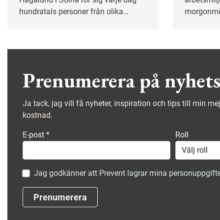
hundratals personer från olika
morgonmöt
företag. Mitt i den intensiva trafiken
enkla ins
på bangården har ett gemensamt
säkerhete
säkerhetsarbete tagit form som gett
tydliga resultat. På kort tid har de
säkra beteendena mer än
Prenumerera på nyhets
fördubblats.
Ja tack, jag vill få nyheter, inspiration och tips till min m
kostnad.
E-post
*
Roll
Jag godkänner att Prevent lagrar mina personuppgifte
Prenumerera