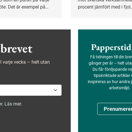
e. Det är exempel på
procent jämfört med i fjol,
atser som kan öka
ny rapport. Att Sverige ha
n i byggbranschen.
kraftigt digitaliserad offen
gör oss till ett attraktivt m
stöld av känsliga personu
används som utpressning
brevet
Papperstid
Få tidningen till din br
ejl varje vecka – helt utan
gånger per år – helt ut
Du får fördjupande re
tipsinriktade artiklar
inspireras av hur andra
arbetsmiljö.
r. Läs mer.
Prenumere