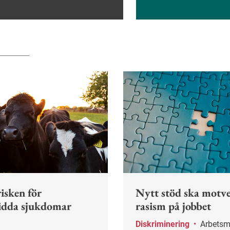
isken för
Nytt stöd ska motv
idda sjukdomar
rasism på jobbet
Diskriminering
•
Arbetsmiljöverket