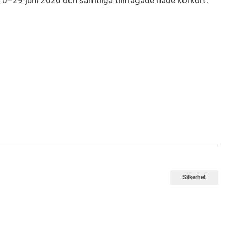
0–29 juni 2020 och samtliga tillfrågade hade körkort.
Säkerhet