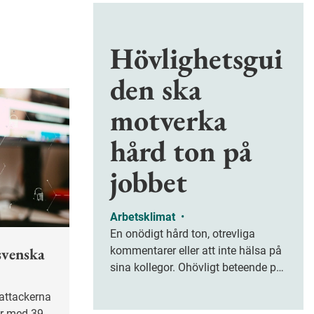
Hövlighetsgui
den ska
motverka
hård ton på
jobbet
Arbetsklimat
•
En onödigt hård ton, otrevliga
kommentarer eller att inte hälsa på
svenska
sina kollegor. Ohövligt beteende på
jobbet är ofta subtilt men på sikt
kan det leda till stress och ohälsa.
r med 39