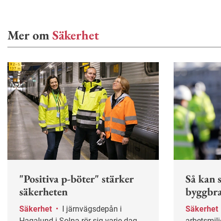
Mer om
Säkerhet
"Positiva p-böter" stärker
Så kan 
säkerheten
byggbra
Säkerhet
•
I järnvägsdepån i
Säkerhet
Hagalund i Solna rör sig varje dag
arbetsmil