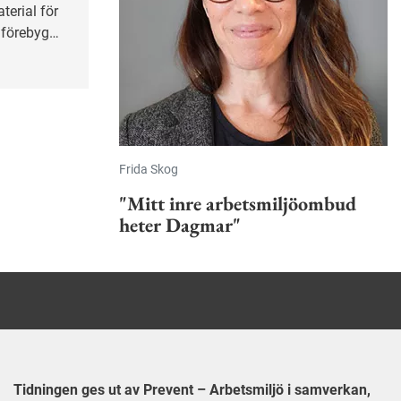
terial för
t förebygga
nering.
Frida Skog
"Mitt inre arbetsmiljöombud
heter Dagmar"
Tidningen ges ut av Prevent – Arbetsmiljö i samverkan,