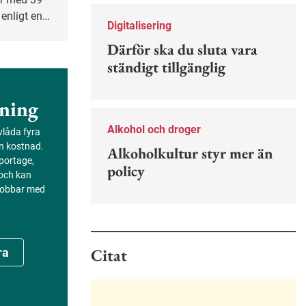
Nu finns en guide för hur man kan
 enligt en
förebygga ohövligt beteende på
Digitalisering
r en så
jobbet.
Därför ska du sluta vara
tlig sektor
ständigt tillgänglig
ål där
ppgifter
.
ning
Alkohol och droger
evlåda fyra
an kostnad.
Alkoholkultur styr mer än
portage,
policy
 och kan
 jobbar med
Citat
ra