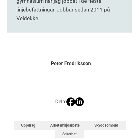
gymnasium har jag jobbat i de flesta
linjebefattningar. Jobbar sedan 2011 på
Veidekke.
Peter Fredriksson
Dela:
Uppdrag
Arbetsmiljöarbete
Skyddsombud
Säkerhet