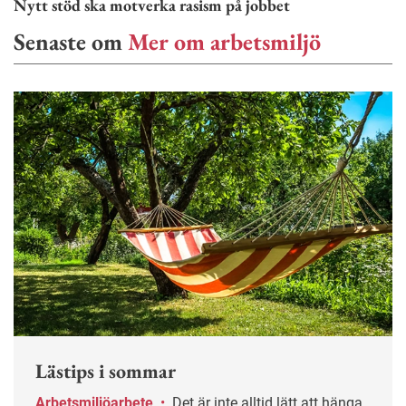
Nytt stöd ska motverka rasism på jobbet
Senaste om
Mer om arbetsmiljö
Lästips i sommar
Arbetsmiljöarbete
•
Det är inte alltid lätt att hänga