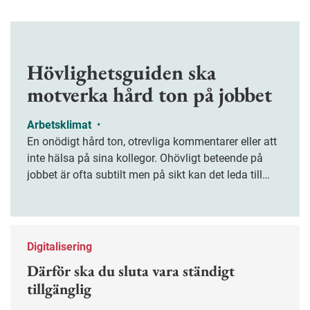
Hövlighetsguiden ska
motverka hård ton på jobbet
Arbetsklimat
•
En onödigt hård ton, otrevliga kommentarer eller att
inte hälsa på sina kollegor. Ohövligt beteende på
jobbet är ofta subtilt men på sikt kan det leda till
stress och ohälsa. Nu finns en guide för hur man
kan förebygga ohövligt beteende på jobbet.
Digitalisering
Därför ska du sluta vara ständigt
tillgänglig