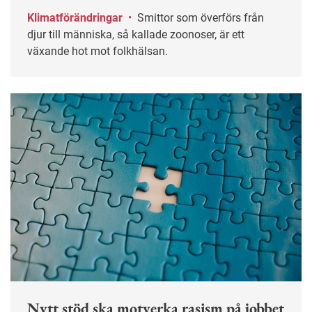
Klimatförändringar
•
Smittor som överförs från
djur till människa, så kallade zoonoser, är ett
växande hot mot folkhälsan.
Nytt stöd ska motverka rasism på jobbet