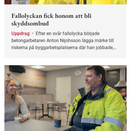
Fallolyckan fick honom att bli
skyddsombud
Uppdrag
•
Efter en svår fallolycka började
betongarbetaren Anton Nijohsson lägga märke till
riskerna på byggarbetsplatserna där han jobbade,
och kort därpå blev han skyddsombud.