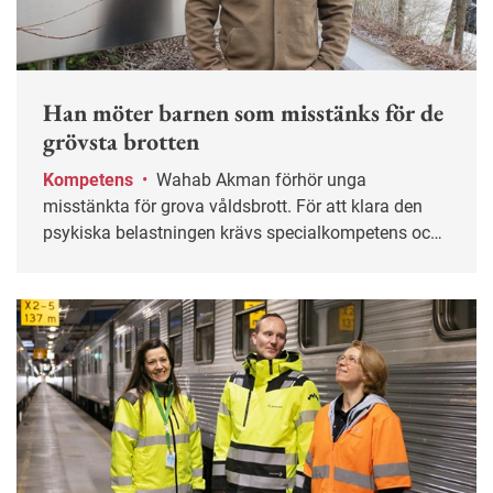
Han möter barnen som misstänks för de
grövsta brotten
Kompetens
•
Wahab Akman förhör unga
misstänkta för grova våldsbrott. För att klara den
psykiska belastningen krävs specialkompetens och
stöd från kollegor.