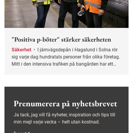
"Positiva p-böter" stärker säkerheten
Säkerhet
•
I järnvägsdepån i Hagalund i Solna rör
sig varje dag hundratals personer från olika företag.
Mitt i den intensiva trafiken på bangården har ett
gemensamt säkerhetsarbete tagit form som gett
tydliga resultat. På kort tid har de säkra beteendena
mer än fördubblats.
Prenumerera på nyhetsbrevet
Ja tack, jag vill få nyheter, inspiration och tips till
min mejl varje vecka – helt utan kostnad.