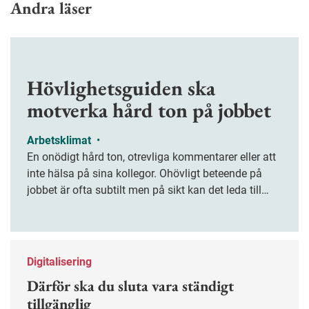
Andra läser
Hövlighetsguiden ska
motverka hård ton på jobbet
Arbetsklimat
•
En onödigt hård ton, otrevliga kommentarer eller att
inte hälsa på sina kollegor. Ohövligt beteende på
jobbet är ofta subtilt men på sikt kan det leda till
stress och ohälsa. Nu finns en guide för hur man
kan förebygga ohövligt beteende på jobbet.
Digitalisering
Därför ska du sluta vara ständigt
tillgänglig