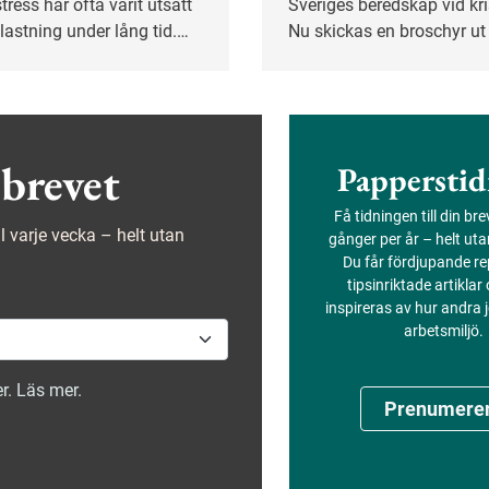
tress har ofta varit utsatt
Sveriges beredskap vid kri
lastning under lång tid.
Nu skickas en broschyr ut t
ren kan underlätta för en
svenska företag med konk
re genom att anpassa
åtgärder.
gifter och visa öppenhet
rata även om sådant som
ör arbetet.
brevet
Papperstid
Få tidningen till din br
ejl varje vecka – helt utan
gånger per år – helt ut
Du får fördjupande re
tipsinriktade artiklar
inspireras av hur andra
arbetsmiljö.
r. Läs mer.
Prenumere