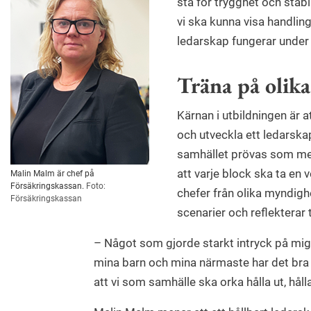
stå för trygghet och stabi
vi ska kunna visa handling
ledarskap fungerar under
Träna på olika
Kärnan i utbildningen är a
och utveckla ett ledarska
samhället prövas som mest
att varje block ska ta en 
Malin Malm är chef på
Försäkringskassan.
Foto:
chefer från olika myndigh
Försäkringskassan
scenarier och reflekterar
– Något som gjorde starkt intryck på mig va
mina barn och mina närmaste har det bra vid
att vi som samhälle ska orka hålla ut, hålla