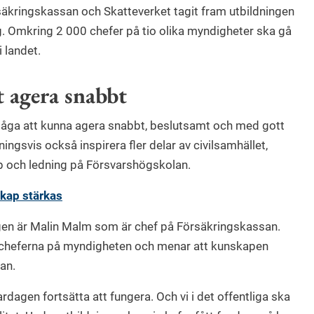
kringskassan och Skatteverket tagit fram utbildningen
ig. Omkring 2 000 chefer på tio olika myndigheter ska gå
i landet.
t agera snabbt
måga att kunna agera snabbt, beslutsamt och med gott
gsvis också inspirera fler delar av civilsamhället,
ap och ledning på Försvarshögskolan.
kap stärkas
gen är Malin Malm som är chef på Försäkringskassan.
 cheferna på myndigheten och menar att kunskapen
an.
ardagen fortsätta att fungera. Och vi i det offentliga ska