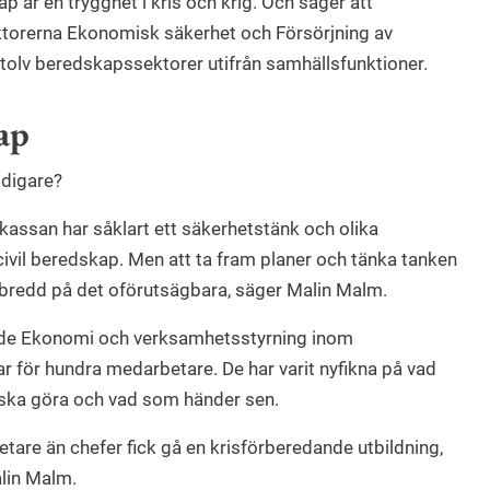
p är en trygghet i kris och krig. Och säger att
torerna Ekonomisk säkerhet och Försörjning av
 i tolv beredskapssektorer utifrån samhällsfunktioner.
ap
idigare?
skassan har såklart ett säkerhetstänk och olika
 civil beredskap. Men att ta fram planer och tänka tanken
n bredd på det oförutsägbara, säger Malin Malm.
de Ekonomi och verksamhetsstyrning inom
 för hundra medarbetare. De har varit nyfikna på vad
 ska göra och vad som händer sen.
betare än chefer fick gå en krisförberedande utbildning,
lin Malm.