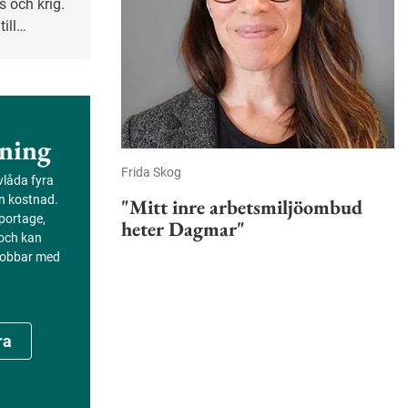
s och krig.
ill
reta
ning
Frida Skog
evlåda fyra
an kostnad.
"Mitt inre arbetsmiljöombud
portage,
heter Dagmar"
 och kan
 jobbar med
ra