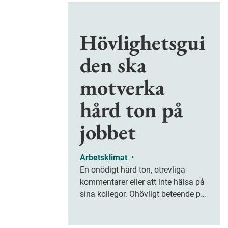
Hövlighetsgui
den ska
motverka
hård ton på
jobbet
Arbetsklimat
•
En onödigt hård ton, otrevliga
kommentarer eller att inte hälsa på
sina kollegor. Ohövligt beteende på
jobbet är ofta subtilt men på sikt
kan det leda till stress och ohälsa.