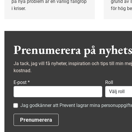
på nya problem är en vanlig fallgrop
grund av s
i kriser.
för hög be
Arbetsgiva
medarbeta
arbetsupp
för att p
sker utanf
Prenumerera på nyhets
Ja tack, jag vill få nyheter, inspiration och tips till min m
kostnad.
E-post
*
Roll
Jag godkänner att Prevent lagrar mina personuppgifte
Prenumerera