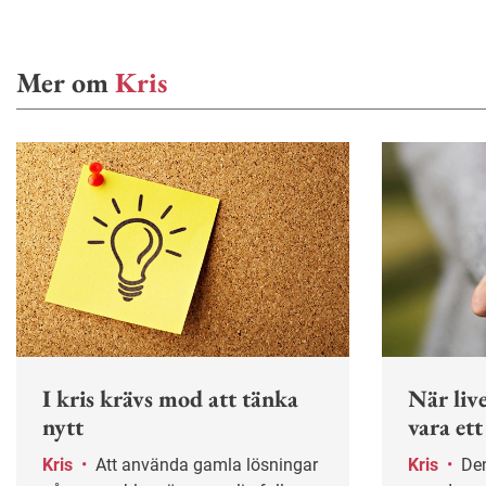
Mer om
Kris
I kris krävs mod att tänka
När live
nytt
vara ett
Kris
•
Att använda gamla lösningar
Kris
•
Den som blir sjukskriven på