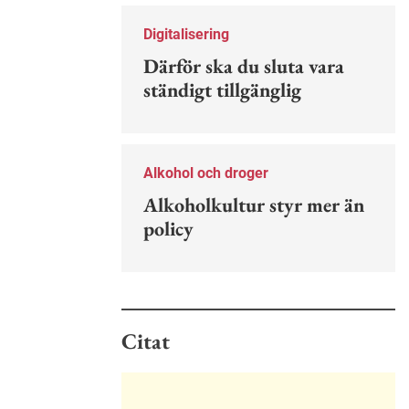
Nu finns en guide för hur man kan
förebygga ohövligt beteende på
Digitalisering
jobbet.
Därför ska du sluta vara
ständigt tillgänglig
Alkohol och droger
Alkoholkultur styr mer än
policy
Citat