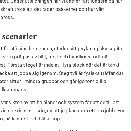
litet. Under utbildningen har vi chefer fått fundera på hur
skraft trots att det råder osäkerhet och hur vårt
 press.
 scenarier
tt förstå sina beteenden, stärka sitt psykologiska kapital
p som präglas av tillit, mod och handlingskraft när
. Första steget är indelat i fyra block där det är tänkt
vecka att jobba sig igenom. Steg två är fysiska träffar där
eter sitter i mindre grupper och går igenom olika
 tillsammans.
r vikten av att ha planer och system för att se till att
 en kris eller i krig, så att jag kan göra ett bra jobb. För
 i, hålla emot och hålla ihop.