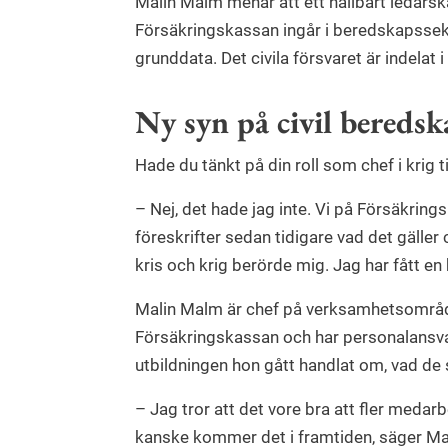
Malin Malm menar att ett hållbart ledarska
Försäkringskassan ingår i beredskapssek
grunddata. Det civila försvaret är indelat
Ny syn på civil beredsk
Hade du tänkt på din roll som chef i krig t
– Nej, det hade jag inte. Vi på Försäkring
föreskrifter sedan tidigare vad det gäller
kris och krig berörde mig. Jag har fått e
Malin Malm är chef på verksamhetsområ
Försäkringskassan och har personalansvar
utbildningen hon gått handlat om, vad de
– Jag tror att det vore bra att fler medar
kanske kommer det i framtiden, säger Ma